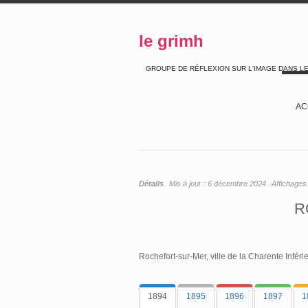
le grimh
GROUPE DE RÉFLEXION SUR L'IMAGE DANS L
AC
Détails
Mis à jour :
6 décembre 2024
Affichages
R
Rochefort-sur-Mer, ville de la Charente Inférie
1894
1895
1896
1897
1