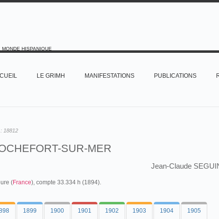
E MONDE HISPANIQUE
CUEIL
LE GRIMH
MANIFESTATIONS
PUBLICATIONS
 :
18812
OCHEFORT-SUR-MER
Jean-Claude SEGUI
ure (
France
), compte 33.334 h (1894).
898
1899
1900
1901
1902
1903
1904
1905