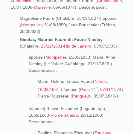
Montpellier
, 15/02/1849) et Jeanne Faure (
Carcassonne
,
16/07/1806-
Marseille
, 06/06/1877). Descendance :
Magdeleine Faure (Chalabre, 16/09/1827-) épouse
(
Montpellier
, 31/08/1850) Jean Bouscatier (Trèbes,
05/08/823).
Nicolas, Maurice Faure dit Faure-Nicolay
(Chalabre,
25/12/1831
-
Rio de Janeiro
, 03/08/1903)
épouse (
Montpellier
, 15/05/1850) Marie, Anne
Nicolaÿ (Le Val-de-Guéblange, 27/11/1826-).
Descendance :
Marie, Hélène, Louise Faure (
Nîmes
,
e
16/02/1851
-) épouse (
Paris
14
,
07/11/1874
)
Pierre Rousseau (
Périgueux
, 09/07/1840-)
[épouse] Rosine Escoubet (Lugaut/Lugo,
1858/1860-
Rio de Janeiro
, 29/12/1903).
Descendance :
Pauline,
Françoise Escoubet (
Toulouse
,