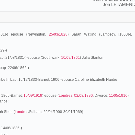
Jon LETAMEND
801]-) épouse (Newington,
25/03/1828
) Sarah Watling (Lambeth, [1800]-).
829-)
ap. 21/08/1831-) épouse (Southwark,
10/09/1861
) Julia Stanton.
bap. 22/06/1862-)
mbeth, bap. 15/12/1833-Barnet, 1906) épouse Caroline Elizabeth Hardie
 1865-Barnet,
15/09/1919
) épouse (
Londres
,
02/08/1896
. Divorce:
11/05/1910
)
ance:
ph Short (
Londres
/Fulham, 29/04/1900-30/01/1969).
 14/08/1836-)