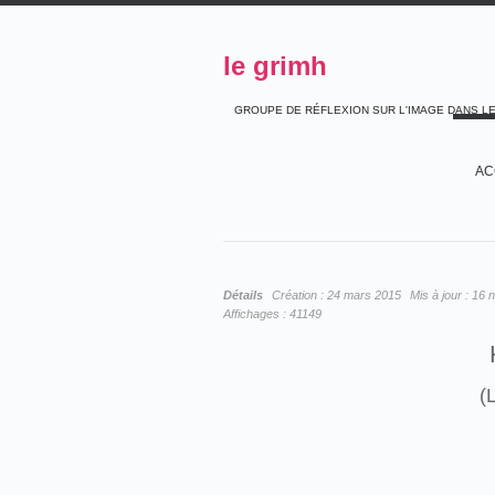
le grimh
GROUPE DE RÉFLEXION SUR L'IMAGE DANS L
AC
Détails
Création :
24 mars 2015
Mis à jour :
16 
Affichages :
41149
(