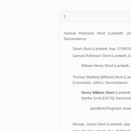
1
Samuel Robinson Short (Lambeth, [1
Descendance:
Sarah Short (Lambeth, bap. 07/06/1
Samuel Robinson Short (Lambeth, b
William Henry Short (Lambeth, 
Thomas Wartling [William] Short (La
(Carmeston, 1840-). Descendance:
Henry William Short
(Lambeth,
Martha Scott
([1873]). Descend
[adultérin] Reginald Jose
George, James Short (Lambeth, bap.