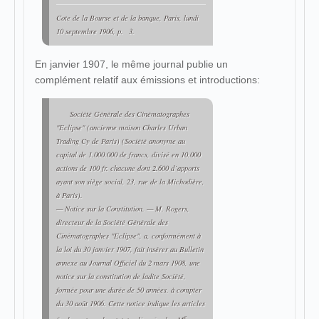
Cote de la Bourse et de la banque
, Paris, lundi
10 septembre 1906, p. 3.
En janvier 1907, le même journal publie un
complément relatif aux émissions et introductions:
Société Générale des Cinématographes
"Eclipse" (
ancienne maison Charles Urban
Trading Cy de Paris
) (Société anonyme au
capital de 1.000.000 de francs, divisé en 10.000
actions de 100 fr. chacune dont 2.600 d’apports
ayant son siège social, 23, rue de la Michodière,
à Paris).
—
Notice sur la Constitution
. — M. Rogers,
directeur de la
Société Générale des
Cinématographes "Eclipse"
, a, conformément à
la loi du 30 janvier 1907, fait insérer au
Bulletin
annexe au Journal Officiel
du 2 mars 1908, une
notice sur la constitution de ladite Société,
formée pour une durée de 50 années, à compter
du 30 août 1906. Cette notice indique les articles
e