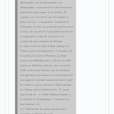
photographie, la cinématographie et la
phonographie, et pouvant servir directement aux
applications quelconques de la lumière, de
l’optique, de l’électricité, de l’acoustique et
autres sciences ; l’acquisition, l’exploitation
l’obtention, la vente ou cession de tous brevets et
licences, de tous droits d’exploitation de brevets
se rapportant à l’objet de la société et la
création de toutes marques de fabrique.
Le siège social est établi à Paris, passage de
l’Opéra, galerie du Baromètre, 33. La durée de
la société a été fixée à 50 années. Le fonds
social est de 600.000 francs, et divisé en 6.000
actions de 100 francs chacune. Sur ces actions,
2.600, entièrement libérées, ont été attribuées
aux apporteurs sus-nommés en représentation de
leurs apports consistant notamment dans le fonds
de commerce qu’ils exploitent à Paris, passage
de l’Opéra, galerie du Baromètre, 33, connu
sous le nom de : «. Urban Trading Company »,
la clientèle et l’achalandage, le matériel, les
marchandises, etc.
Les 3.400 actions de surplus ont été toutes
souscrites et libérées du quart.