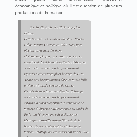
économique et politique
où il est question de plusieurs
productions de la maison :
Société Générale des Cinématogaphes
Eclipse
Cette Société est la continuation de la Chartes
Urban Trading Cº créée en 1902, ayant pour
objet la fabrication des filons
cinématographiques; sa marque a un succès
grandissant. C'est la maison Charles Urban qui
seule a été autorisée par le gouvernement
japonais à cinématographier le siège de Port-
Arthur dont la reproduction dans les music-halls
anglais et français a eu tant de succès.
C'est également la maison Charles Urban qui
seule a été autorisée par le gouvernement
espagnol à cinématographier la cérémonie du
mariage d'Alphonse XIII reproduite au Jardin de
Paris, cliché ayant une valeur désormais
historique, puisqu'il contient l'épisode de la
bombe. Ce sont également les clichés de la
maison Urban qui ont été choisis par l'Aéro-Club