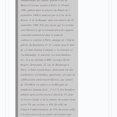
fondamentaux des statuts, déposés chez M
Marcel Cocteau, notaire à Paris, le 10 août
1906, publiés dans la
Gazette du Palais
du 5
septembre 1906 et analysés par la Cote de la
Bourse et de la Banque, dans son numéro du 10
septembre 1906. Elle fait savoir que les actions
sont libérées et qu’en rémunération des apports
consistant notamment dans le fonds de
commerce exploité à Paris, passage de l’Opéra,
galerie du Baromètre n" 33, connue sous le nom
de « Urban Trading Company », la clientèle et
l’achalandage, le matériel, les marchandises,
etc., il a été attribué à MM. Georges-Henri
Rogers, demeurant. 22, rue de Maubeuge à
Paris, et Paul-Joseph Roux, demeurant rue des
Carbonnets. à Colombes, apporteurs, en outre de
2.600 actions entièrement libérées, une somme
de 170.000 fr. en espèces et 6.000 parts de
fondateurs donnant droit : 1º à 5 % des bénéfices
annuels après prélèvement d’abord de 5% pour
la réserve légale et de la somme nécessaire pour
servir 5% aux actions et 10% du solde au
Conseil d’administration, de 15% du même solde
à la direction et de la somme nécessaire pour