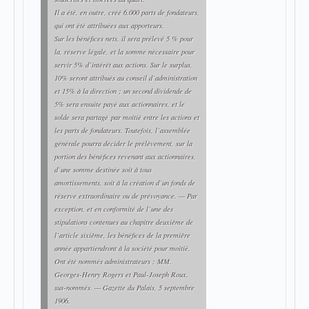
Il a été, en outre, créé 6.000 parts de fondateurs,
qui ont été attribuées aux apporteurs.
Sur les bénéfices nets, il sera prélevé 5 % pour
la, réserve légale, et la somme nécessaire pour
servir 5% d’intérêt aux actions. Sur le surplus,
10% seront attribués au conseil d’administration
et 15% à la direction ; un second dividende de
5% sera ensuite payé aux actionnaires, et le
solde sera partagé par moitié entre les actions et
les parts de fondateurs. Toutefois, l’assemblée
générale pourra décider le prélèvement, sur la
portion des bénéfices revenant aux actionnaires,
d’une somme destinée soit à tous
amortissements, soit à la création d’un fonds de
réserve extraordinaire ou de prévoyance. — Par
exception, et en conformité de l’une des
stipulations contenues au chapitre deuxième de
l’article sixième, les bénéfices de la première
année appartiendront à la société pour moitié.
Ont été nommés administrateurs : MM.
Georges-Henry Rogers
et
Paul-Joseph Roux
,
sus-nommés. —
Gazette du Palais
,
5 septembre
1906
.