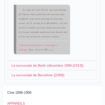
Le siège de votre Société, qui était passage
de l'Opéra, étant également devenu tout à fait
insuffisant, nous avons aménagé de nouveaux
locaux, au 23, avenue de la Michodière, où votre
Société a installé son siège depuis peu de jours.
Ces locaux réponden amplement aux besoins des
services de la Société, présents et futurs.
L'information financière, économique et
politique
, Paris, 19 avril 1907, p. 2.
La succursale de Berlin (décembre 1906-[1913])
La succursale de Barcelone ([1906]
La succursale de
Berlin
de la société Eclipse est mise
en place dès la fondation :
La succursale de Barcelone a été créée au cours de la
Cine 1896-1906
première année d'exercice de la Sociéte :
Le marché allemand est également très
intéressant pour nous. Nous avons donc ouvert
APPAREILS