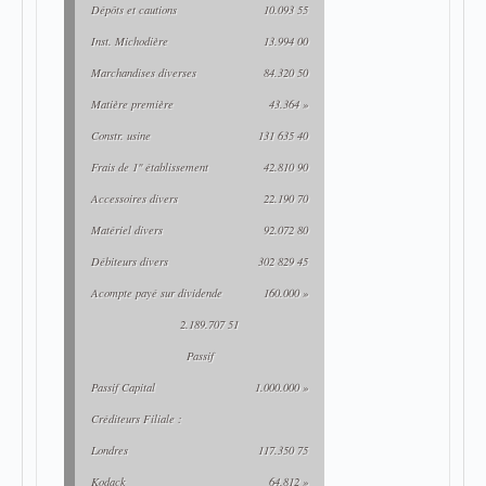
Dépôts et cautions
10.093 55
Inst. Michodière
13.994 00
Marchandises diverses
84.320 50
Matière première
43.364 »
Constr. usine
131 635 40
Frais de 1" établissement
42.810 90
Accessoires divers
22.190 70
Matériel divers
92.072 80
Débiteurs divers
302 829 45
Acompte payé sur dividende
160.000 »
2.189.707 51
Passif
Passif Capital
1.000.000 »
Créditeurs Filiale :
Londres
117.350 75
Kodack
64.812 »