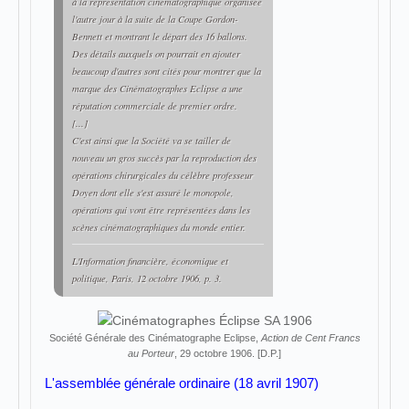
à la représentation cinématographique organisée
l'autre jour à la suite de la Coupe Gordon-
Bennett et montrant le départ des 16 ballons.
Des détails auxquels on pourrait en ajouter
beaucoup d'autres sont cités pour montrer que la
marque des Cinématographes Eclipse a une
réputation commerciale de premier ordre.
[...]
C'est ainsi que la Société va se tailler de
nouveau un gros succès par la reproduction des
opérations chirurgicales du célèbre professeur
Doyen dont elle s'est assuré le monopole,
opérations qui vont être représentées dans les
scènes cinématographiques du monde entier.
L'Information financière, économique et
politique
, Paris, 12 octobre 1906, p. 3.
Société Générale des Cinématographe Eclipse,
Action de Cent Francs
au Porteur
, 29 octobre 1906. [D.P.]
L'assemblée générale ordinaire (18 avril 1907)