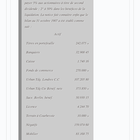
payer 5% aux actionnaires à titre de second
dividende ; 2° à 50% dans les bénéfices de la
liquidation. La notice fait connaître enfin que le
bilan au 31 octobre 1907 a été établi comme
suit :
Actif
Titres en portefeuille
242.075 »
Banquiers
32.900 45
Caisse
1.740 16
Fonds de commerce
270.000 »
Urban Tdg. Londres C.C
107.205 80
Urban Tdg Cte Bénéf. nets
373.850 »
Suce. Berlin, bénéf.
50.930 15
Licence
4.244 70
Terrain à Courbevoie
10.000 »
Négatifs
159.074 60
Mobilier
83.168 75