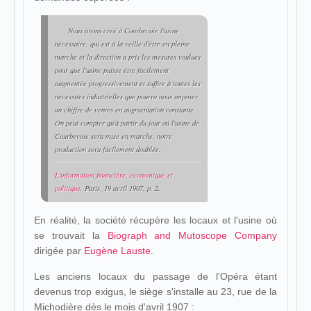
Nous avons créé à Courbevoie l'usine
nécessaire, qui est à la veille d'être en pleine
marche et la direction a pris les mesures voulues
pour que l'usine puisse être facilement
augmentée progressivement et suffire à toutes les
nécessités industrielles que pourra nous imposer
un chiffre de ventes en augmentation constante.
On peut compter qu'à partir du jour où l'usine de
Courbevoie sera mise en marche, notre
production sera facilement doublée.
L'information financière, économique et
politique
, Paris, 19 avril 1907, p. 2.
En réalité, la société récupère les locaux et l'usine où
se trouvait la
Biograph and Mutoscope Company
dirigée par
Eugène Lauste
.
Les anciens locaux du passage de l'Opéra étant
devenus trop exigus, le siège s'installe au 23, rue de la
Michodière dès le mois d'avril 1907 :