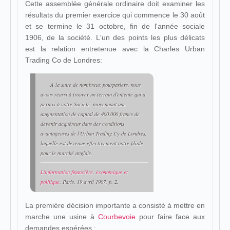
Cette assemblée générale ordinaire doit examiner les
résultats du premier exercice qui commence le 30 août
et se termine le 31 octobre, fin de l'année sociale
1906, de la société. L'un des points les plus délicats
est la relation entretenue avec la Charles Urban
Trading Co de Londres:
A la suite de nombreux pourparlers, nous
avons réussi à trouver un terrain d'entente qui a
permis à votre Société, moyennant une
augmentation de capital de 400.000 francs de
devenir acquéreur dans des conditions
avantageuses de l'Urban Trading Cy de Londres,
laquelle est devenue effectivement notre filiale
pour le marché anglais.
L'information financière, économique et
politique
, Paris, 19 avril 1907, p. 2.
La première décision importante a consisté à mettre en
marche une usine à
Courbevoie
pour faire face aux
demandes espérées :