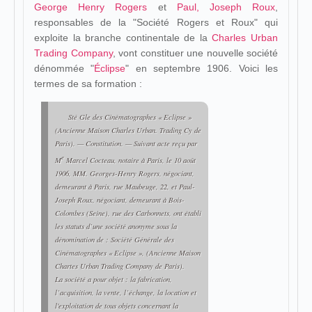
George Henry Rogers
et
Paul, Joseph Roux
,
responsables de la "Société Rogers et Roux" qui
exploite la branche continentale de la
Charles Urban
Trading Company
, vont constituer une nouvelle société
dénommée "
Éclipse
" en septembre 1906. Voici les
termes de sa formation :
Sté Gle des Cinématographes « Eclipse »
(Ancienne Maison Charles Urban. Trading Cy de
Paris). —
Constitution.
— Suivant acte reçu par
e
M
Marcel Cocteau, notaire à Paris, le 10 août
1906, MM. Georges-Henry Rogers, négociant,
demeurant à Paris, rue Maubeuge, 22, et Paul-
Joseph Roux, négociant, demeurant à Bois-
Colombes (Seine), rue des Carbonnets, ont établi
les statuts d’une société anonyme sous la
dénomination de :
Société Générale des
Cinématographes « Eclipse », (Ancienne Maison
Chartes Urban Trading Company de Paris)
.
La société a pour objet : la fabrication,
l’acquisition, la vente, l’échange, la location et
l'exploitation de tous objets concernant la