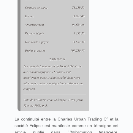
Comptes courants
78.139 50
Divers
11.203 40
Amortissement
97.684 55
Reserve légale
8.132 20
Dividende è payer
14.654 34
Profits et pertes
797.730 77
2.189.707 51
Les parts de fondateur de la Société Générale
des Cinématographes « Eclipse» sont
mentionnées à partir a'aujourd'hui dans notre
tableau des valeurs se négociant en Banque au
comptant.
Cote de la Bourse et de la banque
, Paris, jeudi
12 mars 1908, p. 3.
La continuité entre la Charles Urban Trading Cº et la
société Eclipse est manifeste comme en témoigne cet
article publié dans
L'Information financière,