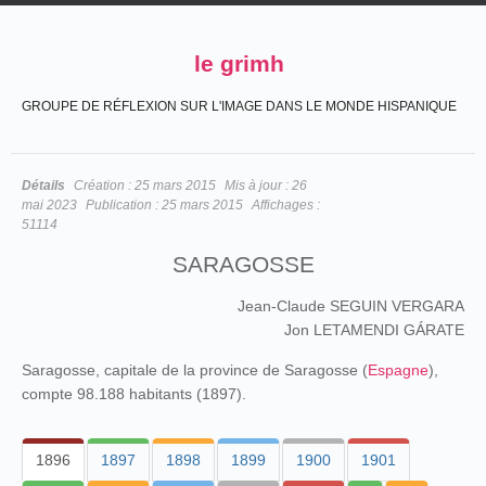
le grimh
GROUPE DE RÉFLEXION SUR L'IMAGE DANS LE MONDE HISPANIQUE
Détails
Création :
25 mars 2015
Mis à jour :
26
mai 2023
Publication :
25 mars 2015
Affichages :
51114
SARAGOSSE
Jean-Claude SEGUIN VERGARA
Jon LETAMENDI GÁRATE
Saragosse, capitale de la province de Saragosse (
Espagne
),
compte 98.188 habitants (1897).
1896
1897
1898
1899
1900
1901