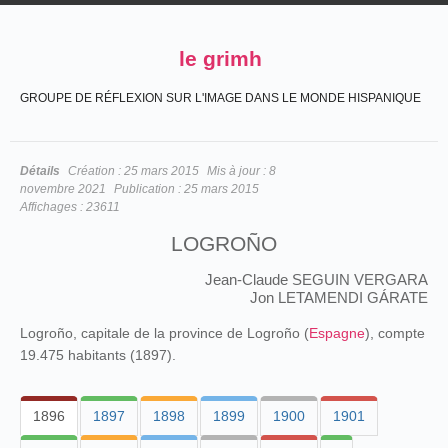
le grimh
GROUPE DE RÉFLEXION SUR L'IMAGE DANS LE MONDE HISPANIQUE
Détails
Création :
25 mars 2015
Mis à jour :
8
novembre 2021
Publication :
25 mars 2015
Affichages :
23611
LOGROÑO
Jean-Claude SEGUIN VERGARA
Jon LETAMENDI GÁRATE
Logroño, capitale de la province de Logroño (
Espagne
), compte
19.475 habitants (1897).
1896
1897
1898
1899
1900
1901