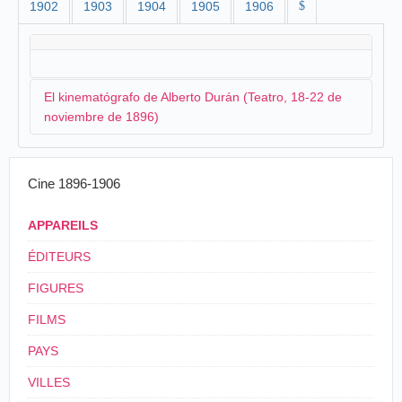
1902
1903
1904
1905
1906
$
El kinematógrafo de Alberto Durán (Teatro, 18-22 de
noviembre de 1896)
A mediados de noviembre, se anuncia la próxima
Cine 1896-1906
llegada de un cinematógrafo:
APPAREILS
Es posible que en breve, si se arreglan las
condiciones con el empresario del teatro,
ÉDITEURS
podamos ver en Logroño un espectáculo nuevo y
recientemente descubierto.
FIGURES
Nos referimos al cinematógrafo, o sea la
FILMS
fotografía del movimiento, en virtud del cual
puede reproducirse de un modo perfecto a la
PAYS
vista, las evoluciones de un ejército, la marcha
de un tren, una escena de baile, etc.
VILLES
Mucho nos complacerá que los entendidos