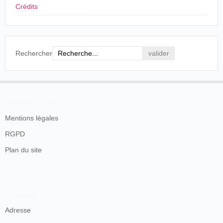
señores que llevan el curioso invento, por ellos
Crédits
perfeccionado, encuentren facilidades para
darnos a conocer su aparato que seguramente
llamaría la atención, particularmente entre las
personas cultas y aficionadas a los adelantos de
la ciencia.
Rechercher
La Rioja, Logroño, lunes 16 de noviembre de
1896, p. 2.
Procedente de
Pamplona
,
Alberto Durán
se dispone a
En savoir plus
presentar su Kinematógrafo. El estreno previsto para
Mentions légales
el 17 de noviembre se tiene que posponer por falta de
luz, aunque el resto del espectáculo se presenta
RGPD
normalmente:
Plan du site
TEATRO
Entre el anuncio de La Dolores y la novedad del
Kinematógrafo, fueron aliciente bastante para
Contacts
llenar el teatro, teniendo que volverse a sus
casas los que dejaron para última hora el tomar
Adresse
localidad.