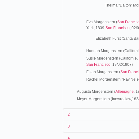
Thelma "Dalton" Mor
Eva Morgenstern (
San Francis
York, 1839-
San Francisco
, 02/
Elizabeth Furst (Santa Ba
Hannah Morgenstern (Californie
Susie Morgenstern (Californie, 
San Francisco
, 19/02/1907)
Elkan Morgenstern (
San Franci
Rachel Morgenstern "Ray Nelso
Augusta Morgenstern (
Allemagne
, 1
Meyer Morgenstern (Inowroclaw,183
2
3
Les origines (1859-1895)
4