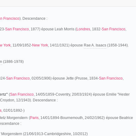
n Francisco
). Descendance :
23-
San Francisco
, 1877) épouse Leah Morris (
Londres
, 1832-
San Francisco
,
w York
, 11/09/1852-
New York
, 14/11/1921) épouse
Rae A. Isaacs
(1858-1944).
rn
(1886-1978)
824-
San Francisco
, 02/05/1906) épouse Jette (Prusse, 1834-
San Francisco
,
ertz"
(
San Francisco
, 14/05/1859-Coventry, 20/03/1924) épouse Emilie "Hester
]-Croydon, 12/1943). Descendance :
s
, 02/01/1892-)
Hetz Morgenstern (
Paris
, 14/01/1894-Bournemouth, 24/02/1962) épouse Beatrice
escendance :
" Morgenstern (21/06/1913-Cambridgeshire, 10/2012)