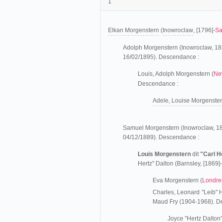
1
Elkan Morgenstern
(
Inowroclaw
, [1796]-
Sa
Adolph Morgenstern (Inowroclaw, 18
16/02/1895). Descendance :
Louis, Adolph Morgenstern (
Ne
Descendance :
Adele, Louise Morgenste
Samuel Morgenstern (Inowroclaw, 1
04/12/1889). Descendance :
Louis Morgenstern
dit
"Carl H
Hertz" Dalton (Barnsley, [1869
Eva Morgenstern (
Londre
Charles, Leonard "Leib" 
Maud Fry (1904-1968). D
Joyce "Hertz Dalton