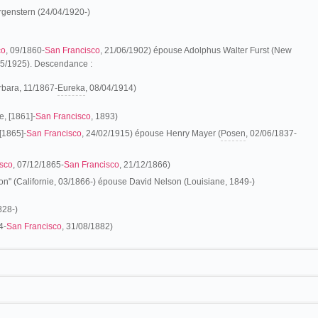
genstern (24/04/1920-)
co
, 09/1860-
San Francisco
, 21/06/1902) épouse Adolphus Walter Furst (New
05/1925). Descendance :
rbara, 11/1867-
Eureka
, 08/04/1914)
, [1861]-
San Francisco
, 1893)
[1865]-
San Francisco
, 24/02/1915) épouse Henry Mayer (
Posen
, 02/06/1837-
sco
, 07/12/1865-
San Francisco
, 21/12/1866)
n" (Californie, 03/1866-) épouse David Nelson (Louisiane, 1849-)
828-)
4-
San Francisco
, 31/08/1882)