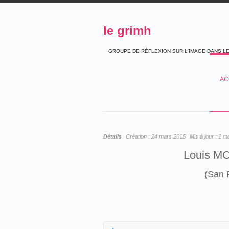
le grimh
GROUPE DE RÉFLEXION SUR L'IMAGE DANS L
AC
Détails
Création :
24 mars 2015
Mis à jour :
1 m
Louis M
(San 