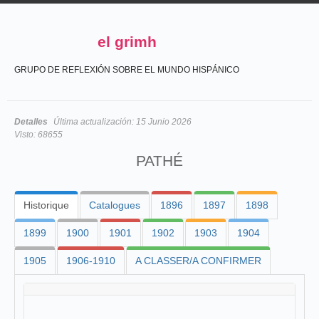
el grimh
GRUPO DE REFLEXIÓN SOBRE EL MUNDO HISPÁNICO
Detalles
Última actualización:
15 Junio 2026
Visto:
68655
PATHÉ
Historique
Catalogues
1896
1897
1898
1899
1900
1901
1902
1903
1904
1905
1906-1910
A CLASSER/A CONFIRMER