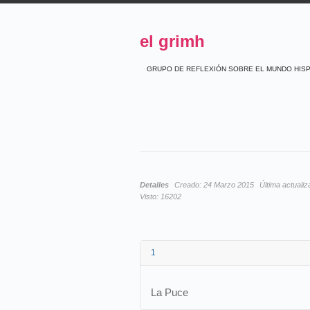
el grimh
GRUPO DE REFLEXIÓN SOBRE EL MUNDO HIS
Detalles
Creado:
24 Marzo 2015
Última actualiz
Visto:
16202
1
La Puce