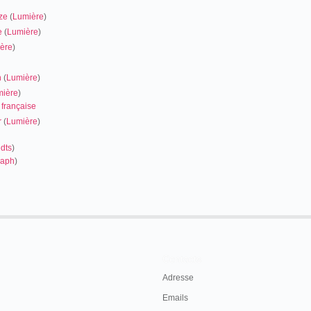
ze
(
Lumière
)
e
(
Lumière
)
ère
)
n
(
Lumière
)
mière
)
 française
r
(
Lumière
)
dts
)
raph
)
Contacts
Adresse
Emails