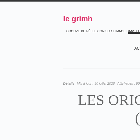
le grimh
GROUPE DE RÉFLEXION SUR L'IMAGE DANS L
AC
Détails
Mis à jour :
30 juillet 2026
Affichages :
90
LES ORI