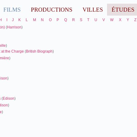
FILMS
PRODUCTIONS
VILLES
ÉTUDES
H
I
J
K
L
M
N
O
P
Q
R
S
T
U
V
W
X
Y
Z
in)
(
Harrison
)
ille
)
 at the Charge
(
British Biograph
)
mière
)
ison
)
s
(
Edison
)
dison
)
e
)