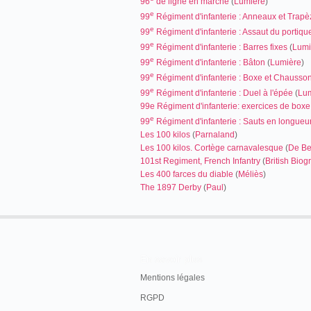
96
de ligne en marche
(
Lumière
)
e
99
Régiment d'infanterie : Anneaux et Trapè
e
99
Régiment d'infanterie : Assaut du portiqu
e
99
Régiment d'infanterie : Barres fixes
(
Lumi
e
99
Régiment d'infanterie : Bâton
(
Lumière
)
e
99
Régiment d'infanterie : Boxe et Chausso
e
99
Régiment d'infanterie : Duel à l'épée
(
Lu
99e Régiment d'infanterie: exercices de boxe
e
99
Régiment d'infanterie : Sauts en longueu
Les 100 kilos
(
Parnaland
)
Les 100 kilos. Cortège carnavalesque
(
De Be
101st Regiment, French Infantry
(
British Biog
Les 400 farces du diable
(
Méliès
)
The 1897 Derby
(
Paul
)
En savoir plus
Mentions légales
RGPD