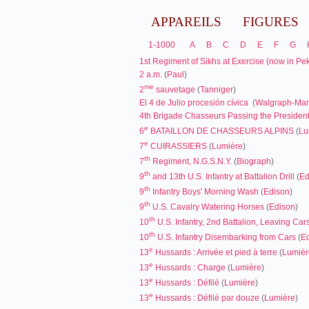
APPAREILS
FIGURES
1-1000
A
B
C
D
E
F
G
1st Regiment of Sikhs at Exercise (now in Pek
2 a.m.
(
Paul
)
me
2
sauvetage
(
Tanniger
)
El 4 de Julio procesión cívica
(
Walgraph-Man
4th Brigade Chasseurs Passing the President
e
6
BATAILLON DE CHASSEURS ALPINS
(
Lu
e
7
CUIRASSIERS
(
Lumière
)
th
7
Regiment, N.G.S.N.Y.
(
Biograph
)
th
9
and 13th U.S. Infantry at Battalion Drill
(
Ed
th
9
Infantry Boys' Morning Wash
(
Edison
)
th
9
U.S. Cavalry Watering Horses
(
Edison
)
th
10
U.S. Infantry, 2nd Battalion, Leaving Car
th
10
U.S. Infantry Disembarking from Cars
(
E
e
13
Hussards : Arrivée et pied à terre
(
Lumièr
e
13
Hussards : Charge
(
Lumière
)
e
13
Hussards : Défilé
(
Lumière
)
e
13
Hussards : Défilé par douze
(
Lumière
)