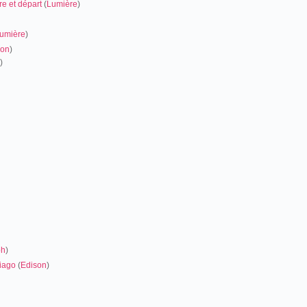
re et départ
(
Lumière
)
umière
)
son
)
)
ph
)
iago
(
Edison
)