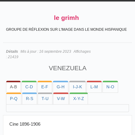
le grimh
GROUPE DE RÉFLEXION SUR L'IMAGE DANS LE MONDE HISPANIQUE
Détails
Mis à jour :
16 septembre 2023
Affichages
:
21419
VENEZUELA
A-B
C-D
E-F
G-H
I-J-K
L-M
N-O
P-Q
R-S
T-U
V-W
X-Y-Z
Cine 1896-1906