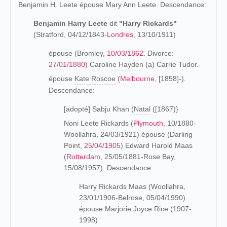
Benjamin H. Leete épouse Mary Ann Leete. Descendance:
Benjamin Harry Leete
dit
"Harry Rickards"
(Stratford, 04/12/1843-
Londres
, 13/10/1911)
épouse (Bromley,
10/03/1862
. Divorce:
27/01/1880
)
Caroline Hayden
(a) Carrie Tudor.
épouse
Kate Roscoe
(
Melbourne
, [1858]-).
Descendance:
[adopté] Sabju Khan (
Natal
([1867)}
Noni Leete Rickards (
Plymouth
, 10/1880-
Woollahra, 24/03/1921) épouse (Darling
Point,
25/04/1905
) Edward Harold Maas
(
Rotterdam
, 25/05/1881-Rose Bay,
15/08/1957). Descendance:
Harry Rickards Maas (Woollahra,
23/01/1906-Belrose, 05/04/1990)
épouse Marjorie Joyce Rice (1907-
1998)