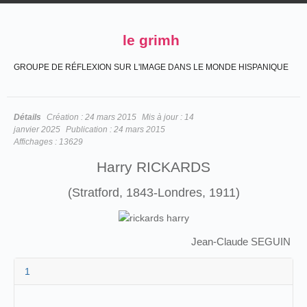
le grimh
GROUPE DE RÉFLEXION SUR L'IMAGE DANS LE MONDE HISPANIQUE
Détails
Création :
24 mars 2015
Mis à jour :
14
janvier 2025
Publication :
24 mars 2015
Affichages :
13629
Harry RICKARDS
(Stratford, 1843-Londres, 1911)
Jean-Claude SEGUIN
1