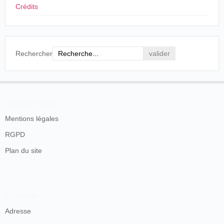
Crédits
Diario de Cádiz
, Cádiz, martes 6 de octubre de
1896, p.2.
El Guadalete
, por su parte,va a publicar breves
Rechercher
informaciones que confirman que el cinematógrafo
constituye el único espectáculo de las sesiones:
TEATRO PRINCIPAL– GRAN FUNCIÓN
PARA HOY.
En savoir plus
Segunda presentación del célebre
Mentions légales
Cinematógrafo.
Precios: Butaca con entrada, 60 céntimos.
RGPD
Paraíso, 15.
Plan du site
El Guadalete
, Jerez, viernes 9 de octubre de
1896.
En
un artículo posterior
se puede leer además que
Contacts
“esta noche es la última función, habiendo tres únicas
Adresse
sesiones en las cuales se exhibirán cuadros distintos