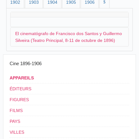
1902
1903
1904
1905
1906
$
El cinematógrafo de Francisco dos Santos y Guillermo
Silveira (Teatro Principal, 8-11 de octubre de 1896)
Procedentes de
Sevilla
,
Francisco dos Santos
y
Cine 1896-1906
Guillermo Silveira
y su empresario
Ricardo
Mosquera
llegan a Jerez y inauguran su cinematógrafo
APPAREILS
el día 8 de octubre en el Teatro Principal:
ÉDITEURS
El
Cinematógrafo
, de que es empresario D.
FIGURES
Ricardo Mosquera, y que con tanto éxito actúa
en el antiguo café Suizo de Sevilla, contado por
FILMS
llenos rebosados las cinco exhibiciones de cada
noche,
debutará
en Jerez pasado mañana para
PAYS
dar cinco funciones a lo menos.
Según informer [
sic
] que tenemos por verídicos,
VILLES
vendrá luego a Cádiz.