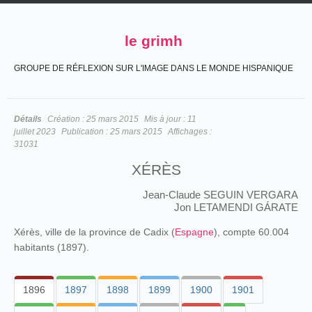
le grimh
GROUPE DE RÉFLEXION SUR L'IMAGE DANS LE MONDE HISPANIQUE
Détails
Création :
25 mars 2015
Mis à jour :
11
juillet 2023
Publication :
25 mars 2015
Affichages :
31031
XÉRÈS
Jean-Claude SEGUIN VERGARA
Jon LETAMENDI GÁRATE
Xérès, ville de la province de Cadix (
Espagne
), compte 60.004
habitants (1897).
1896
1897
1898
1899
1900
1901