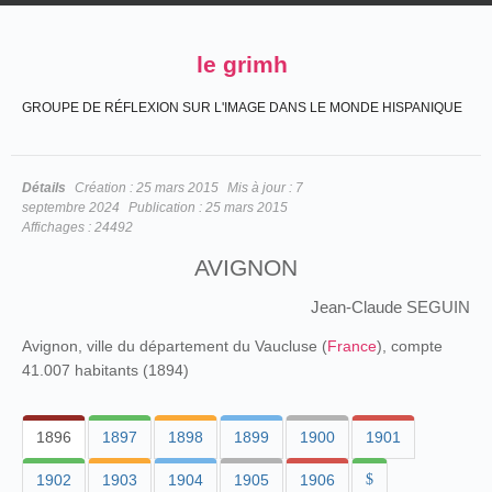
le grimh
GROUPE DE RÉFLEXION SUR L'IMAGE DANS LE MONDE HISPANIQUE
Détails
Création :
25 mars 2015
Mis à jour :
7
septembre 2024
Publication :
25 mars 2015
Affichages :
24492
AVIGNON
Jean-Claude SEGUIN
Avignon, ville du département du Vaucluse (
France
), compte
41.007 habitants (1894)
1896
1897
1898
1899
1900
1901
1902
1903
1904
1905
1906
$