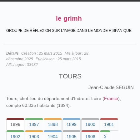
le grimh
GROUPE DE RÉFLEXION SUR L'IMAGE DANS LE MONDE HISPANIQUE
Détails
Création :
25 mars 2015
Mis à jour :
28
décembre 2025
Publication :
25 mars 2015
Affichages :
33432
TOURS
Jean-Claude SEGUIN
Tours, chef-lieu du département d'Indre-et-Loire (
France
),
compte 60.335 habitants (1894).
1896
1897
1898
1899
1900
1901
1902
1903
1904
1905
1906
$