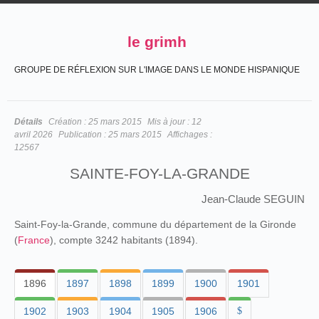
le grimh
GROUPE DE RÉFLEXION SUR L'IMAGE DANS LE MONDE HISPANIQUE
Détails
Création :
25 mars 2015
Mis à jour :
12
avril 2026
Publication :
25 mars 2015
Affichages :
12567
SAINTE-FOY-LA-GRANDE
Jean-Claude SEGUIN
Saint-Foy-la-Grande, commune du département de la Gironde
(
France
), compte 3242 habitants (1894).
1896
1897
1898
1899
1900
1901
1902
1903
1904
1905
1906
$