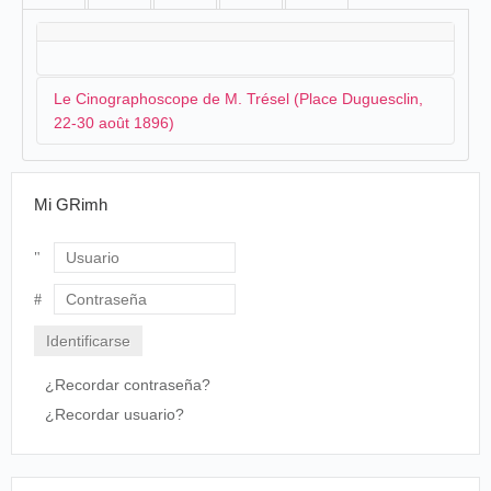
Le Cinographoscope de M. Trésel (Place Duguesclin,
22-30 août 1896)
Le grand événement à Saint-Brieuc en ce mois d'août
Mi GRimh
1896, c'est évidemment la visite du Président de la
République qui a eu lieu quelques jours avant
l'inauguration des séances du cinographoscope.
Usuario
L'appareil, dont on peut penser qu'il est toujours entre
les mains de
M. Trésel
, arrive de
Rennes
.
Le Progrès
Contraseña
des Côtes-du-Nord
annonce les séances pour le
samedi 22 août :
¿Recordar contraseña?
Le Cinographoscope.-Samedi 22 août, place
¿Recordar usuario?
Duguesclin, débuts du cinographoscope.
Photographies vivantes, grandeur naturelle.
10 vues à chaque séance.