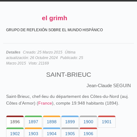
el grimh
GRUPO DE REFLEXIÓN SOBRE EL MUNDO HISPÁNICO
Detalles
Creado:
25 Marzo 2015
Última
actualización:
26 Octubre 2024
Publicado:
25
Marzo 2015
Visto:
21169
SAINT-BRIEUC
Jean-Claude SEGUIN
Saint-Brieuc, chef-lieu du département des Côtes-du-Nord (auj.
Côtes d'Armor) (
France
), compte 19.948 habitants (1894).
1896
1897
1898
1899
1900
1901
1902
1903
1904
1905
1906