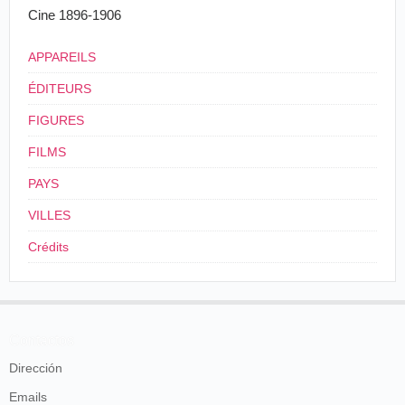
Représentations tous lese jours à 2, 3, 4 et 5
Cine 1896-1906
heures, et le soir de 8 heures à 11 heures, de
demi-heure en demi-heure.
Prix des places :
APPAREILS
Réservées : 1 fr. ; secondes : 0 fr. 50 ; militaires
ÉDITEURS
: 0 fr. 25.
FIGURES
Le Progrès des Côtes-du-Nord
, Saint-Brieuc, 23
août 1896, p. 3.
FILMS
Précisons que les hebdomadaires, quoique datés du
PAYS
dimanche, sont en vente dès le samedi. C'est grâce à
VILLES
un autre périodique,
Le Publicateur des Côtes-du-
Nord
, que nous disposons d'informations précises
Crédits
relatives aux programmes prévus :
Le Cinographoscope
C'est ce soir qu'auront lieu dans notre ville, les
Contactos
premières expériences du Cinographoscope ou
Cinématographe.
Dirección
Le spectacle est curieux et intéressant.
Voici d'ailleurs le programme de cette soirée :
Emails