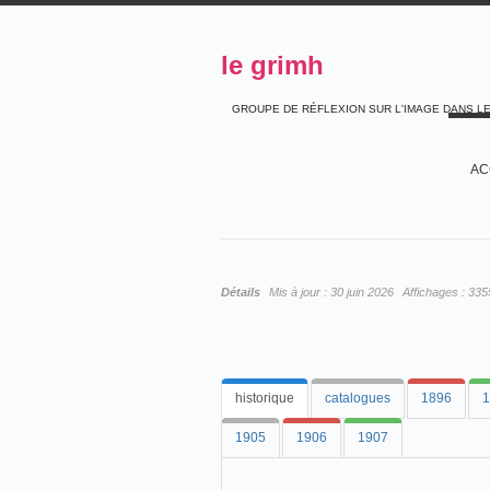
le grimh
GROUPE DE RÉFLEXION SUR L'IMAGE DANS L
AC
Détails
Mis à jour :
30 juin 2026
Affichages :
335
historique
catalogues
1896
1
1905
1906
1907