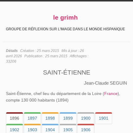
le grimh
GROUPE DE RÉFLEXION SUR L'IMAGE DANS LE MONDE HISPANIQUE
Détails
Création :
25 mars 2015
Mis à jour :
26
avril 2026
Publication :
25 mars 2015
Affichages :
33206
SAINT-ÉTIENNE
Jean-Claude SEGUIN
Saint-Étienne, chef lieu du département de la Loire (
France
),
compte 130 000 habitants (1894)
1896
1897
1898
1899
1900
1901
1902
1903
1904
1905
1906