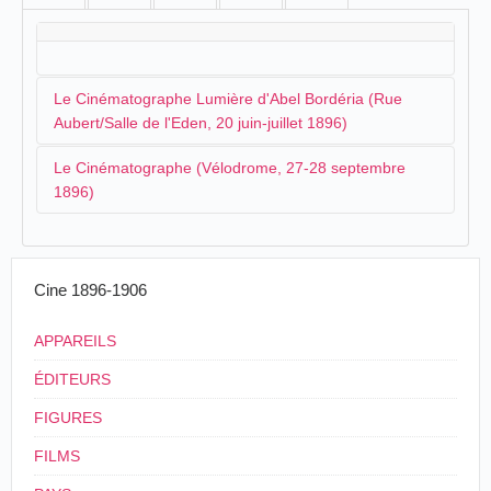
Le Cinématographe Lumière d'Abel Bordéria (Rue
Aubert/Salle de l'Eden, 20 juin-juillet 1896)
Le Cinématographe (Vélodrome, 27-28 septembre
1896)
Vers la fin du mois de septembre, un cinématographe
s'installa au vélodrome:
Cine 1896-1906
Champ de foire d'Epinal.-
APPAREILS
Cinématographe.- Les curieuses
expériences auxquelles nous avons assisté à
ÉDITEURS
l'Eden ont obtenu un vif succès. Nous apprenons
FIGURES
qu'un appareil cinématographique va fonctionner
pendant la fête d'Epinal, sur le Cours, au
FILMS
Vélodrome. Le directeur nous présentera divers
tableaux que notre public n'a pas encore vus.