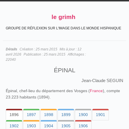
le grimh
GROUPE DE RÉFLEXION SUR L'IMAGE DANS LE MONDE HISPANIQUE
Détails
Création :
25 mars 2015
Mis à jour :
12
avril 2026
Publication :
25 mars 2015
Affichages :
22040
ÉPINAL
Jean-Claude SEGUIN
Épinal, chef-lieu du département des Vosges (
France
), compte
23.223 habitants (1894).
1896
1897
1898
1899
1900
1901
1902
1903
1904
1905
1906