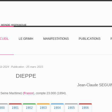
E MONDE HISPANIQUE
CUEIL
LE GRIMH
MANIFESTATIONS
PUBLICATIONS
ût 2024
Publication :
25 mars 2015
DIEPPE
Jean-Claude SEGUI
Seine Maritime) (
France
), compte 23.000 (1894).
900
1901
1902
1903
1904
1905
1906