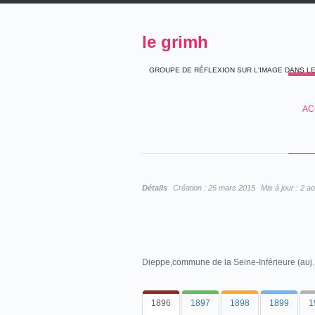
le grimh
GROUPE DE RÉFLEXION SUR L'IMAGE DANS L
AC
Détails
Création :
25 mars 2015
Mis à jour :
2 ao
Dieppe,commune de la Seine-Inférieure (auj. 
1896
1897
1898
1899
1