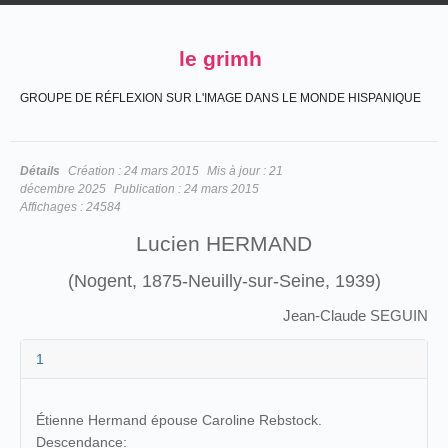
le grimh
GROUPE DE RÉFLEXION SUR L'IMAGE DANS LE MONDE HISPANIQUE
Détails
Création :
24 mars 2015
Mis à jour :
21
décembre 2025
Publication :
24 mars 2015
Affichages :
24584
Lucien HERMAND
(Nogent, 1875-Neuilly-sur-Seine, 1939)
Jean-Claude SEGUIN
1
Étienne Hermand épouse Caroline Rebstock.
Descendance: