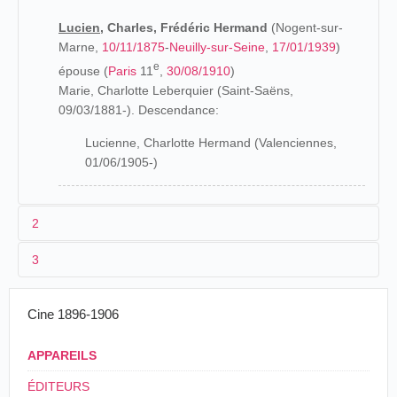
Lucien,
Charles, Frédéric Hermand
(Nogent-sur-
Marne,
10/11/1875
-
Neuilly-sur-Seine
,
17/01/1939
)
e
épouse (
Paris
11
,
30/08/1910
)
Marie, Charlotte Leberquier (Saint-Saëns,
09/03/1881-). Descendance:
Lucienne, Charlotte Hermand (Valenciennes,
01/06/1905-)
2
3
Les origines (1875-1903)
Les parents de Lucien Hermand figurent comme "rentiers"
Cine 1896-1906
L'expression "Grand Cinématographe Américain" est
à sa naissance. Il figure comme électricien sur son
également utilisée par d'autres tourneurs comme le
matricule militaire
. Il est incorporé le 16 novembre 1896 au
docteur Dobler
ou
René Fossembas
. La liste ci-après est
APPAREILS
e
67
Régiment d'Infanterie et renvoyé dans la disponibilité
donc à considérer avec une certaine prudence.
ÉDITEURS
le 20 septembre 1899.