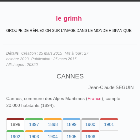
le grimh
GROUPE DE RÉFLEXION SUR L'IMAGE DANS LE MONDE HISPANIQUE
Détails
Création :
25 mars 2015
Mis à jour :
27
octobre 2023
Publication :
25 mars 2015
Affichages :
20350
CANNES
Jean-Claude SEGUIN
Cannes, commune des Alpes Maritimes (
France
), compte
20.000 habitants (1894).
1896
1897
1898
1899
1900
1901
1902
1903
1904
1905
1906