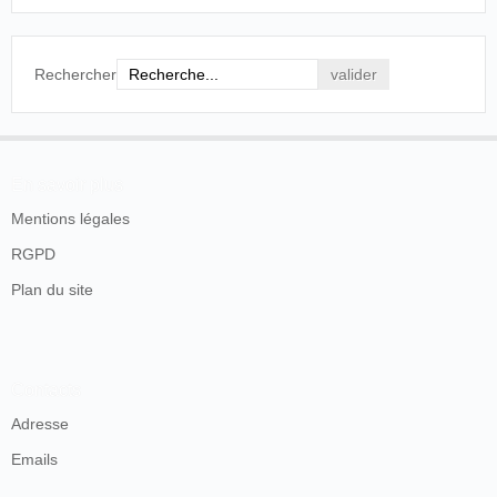
train à Cannes. Très animé. Tel quel, le
cinématographe constitue un progrès scientifique
qui, s'il ne révolutionne pas le monde, n'en est
pas moins digne de l'attention des hommes les
Rechercher
plus blasés, et peut être offert aux enfants
comme une exquise récréation. Seule en
souffrira la lanterne magique, qui passera
bientôt à l'état de légende.
En savoir plus
Le courrier de Cannes
, Cannes, dimanche 6 et
lundi 7 décembre 1896, p. 2.
Mentions légales
RGPD
Les séances se prolongent tout au long du mois de
décembre.
Plan du site
→ 1897
Contacts
Adresse
Emails