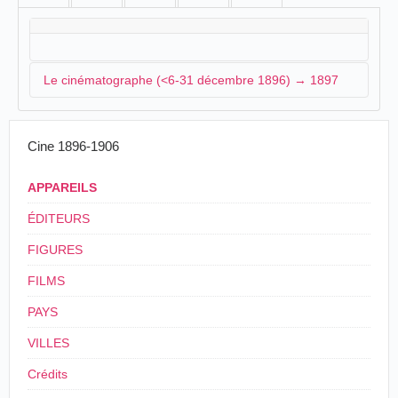
Le cinématographe (<6-31 décembre 1896) → 1897
Dans les premiers jours de décembre, un
Cine 1896-1906
cinématographe offre des projections animées:
APPAREILS
Le cinématographe.- Voilà une invention qui
n'a pas été exploitée avec assez de tam-tam,
ÉDITEURS
peut-être, pour trouver dans le public autre
chose qu'un excès... d'indifférence.
FIGURES
Le cinématographe mérite pourtant d'être connu
FILMS
; la succession rapide des 3 ou 400 instantanés
composant chaque tableau donne l'illusion
PAYS
absolue du mouvement. Même plus qu'il ne
faudrait et nous souhaitons que
VILLES
des perfectionnements viennent supprimer
certaines trépidations plutôt désagréables.
Crédits
À signaler le tableau représentant l'arrivée d'un