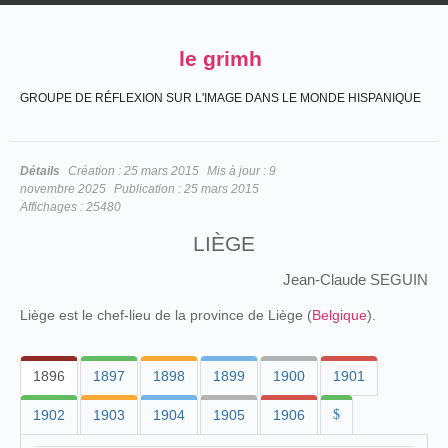
le grimh
GROUPE DE RÉFLEXION SUR L'IMAGE DANS LE MONDE HISPANIQUE
Détails
Création :
25 mars 2015
Mis à jour :
9
novembre 2025
Publication :
25 mars 2015
Affichages :
25480
LIÈGE
Jean-Claude SEGUIN
Liège est le chef-lieu de la province de Liège (
Belgique
).
1896
1897
1898
1899
1900
1901
1902
1903
1904
1905
1906
$