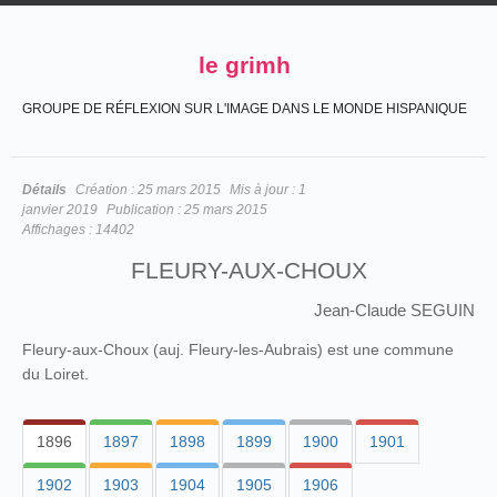
le grimh
GROUPE DE RÉFLEXION SUR L'IMAGE DANS LE MONDE HISPANIQUE
Détails
Création :
25 mars 2015
Mis à jour :
1
janvier 2019
Publication :
25 mars 2015
Affichages :
14402
FLEURY-AUX-CHOUX
Jean-Claude SEGUIN
Fleury-aux-Choux (auj. Fleury-les-Aubrais) est une commune
du Loiret.
1896
1897
1898
1899
1900
1901
1902
1903
1904
1905
1906