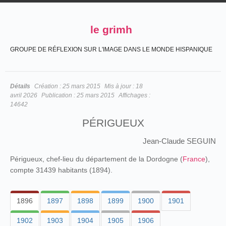
le grimh
GROUPE DE RÉFLEXION SUR L'IMAGE DANS LE MONDE HISPANIQUE
Détails
Création :
25 mars 2015
Mis à jour :
18
avril 2026
Publication :
25 mars 2015
Affichages :
14642
PÉRIGUEUX
Jean-Claude SEGUIN
Périgueux, chef-lieu du département de la Dordogne (
France
),
compte 31439 habitants (1894).
1896
1897
1898
1899
1900
1901
1902
1903
1904
1905
1906