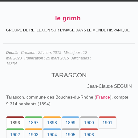
le grimh
GROUPE DE RÉFLEXION SUR L'IMAGE DANS LE MONDE HISPANIQUE
Détails
Création :
25 mars 2015
Mis à jour :
12
mai 2023
Publication :
25 mars 2015
Affichages :
16354
TARASCON
Jean-Claude SEGUIN
Tarascon, commune des Bouches-du-Rhône (
France
), compte
9.314 habitants (1894)
1896
1897
1898
1899
1900
1901
1902
1903
1904
1905
1906