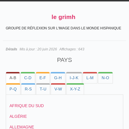
le grimh
GROUPE DE RÉFLEXION SUR L'IMAGE DANS LE MONDE HISPANIQUE
Détails
Mis à jour :
20 juin 2026
Affichages :
643
PAYS
A-B
C-D
E-F
G-H
I-J-K
L-M
N-O
P-Q
R-S
T-U
V-W
X-Y-Z
AFRIQUE DU SUD
ALGÉRIE
ALLEMAGNE