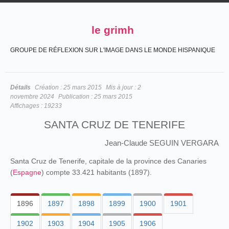
le grimh
GROUPE DE RÉFLEXION SUR L'IMAGE DANS LE MONDE HISPANIQUE
Détails
Création :
25 mars 2015
Mis à jour :
2
novembre 2024
Publication :
25 mars 2015
Affichages :
19233
SANTA CRUZ DE TENERIFE
Jean-Claude SEGUIN VERGARA
Santa Cruz de Tenerife, capitale de la province des Canaries
(
Espagne
) compte 33.421 habitants (1897).
1896
1897
1898
1899
1900
1901
1902
1903
1904
1905
1906