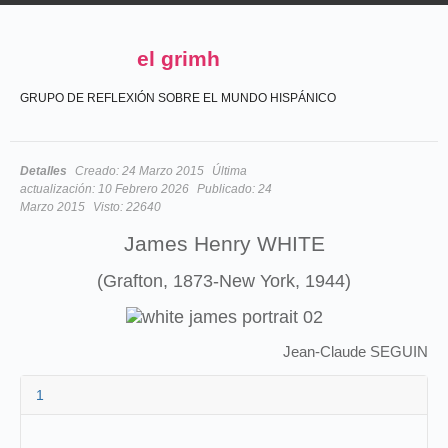
el grimh
GRUPO DE REFLEXIÓN SOBRE EL MUNDO HISPÁNICO
Detalles
Creado:
24 Marzo 2015
Última
actualización:
10 Febrero 2026
Publicado:
24
Marzo 2015
Visto:
22640
James Henry WHITE
(Grafton, 1873-New York, 1944)
Jean-Claude SEGUIN
1