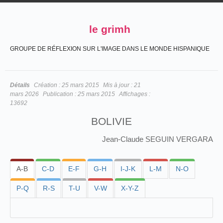
le grimh
GROUPE DE RÉFLEXION SUR L'IMAGE DANS LE MONDE HISPANIQUE
Détails
Création :
25 mars 2015
Mis à jour :
21
mars 2026
Publication :
25 mars 2015
Affichages :
13692
BOLIVIE
Jean-Claude SEGUIN VERGARA
A-B
C-D
E-F
G-H
I-J-K
L-M
N-O
P-Q
R-S
T-U
V-W
X-Y-Z