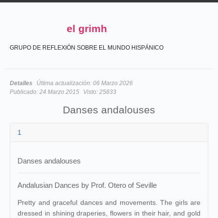
el grimh
GRUPO DE REFLEXIÓN SOBRE EL MUNDO HISPÁNICO
Detalles
Última actualización:
06 Marzo 2026
Publicado:
24 Marzo 2015
Visto:
25833
Danses andalouses
1
Danses andalouses
Andalusian Dances by Prof. Otero of Seville
Pretty and graceful dances and movements. The girls are
dressed in shining draperies, flowers in their hair, and gold