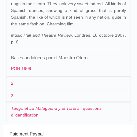
rings in their ears. They look very sweet indeed. All kinds of
Spanish dances, showing a kind of grace that is purely
Spanish, the like of which is not seen in any nation, quite in
the same fashion. Charming film.
Music Hall and Theatre Review
, Londres, 18 octobre 1907,
p. 6.
Bailes andaluces por el Maestro Otero
POR 1909
2
3
1
Pathé
1788
Tango
et
La Malagueña y el Torero
: questions
2
n.c.
Théâtre de
Danses
31/08/1907
France
,
Paris
d'identification
Grenelle
andalouses
3
[18-24]/04/1906
105 m/346 ft
Danses
4
Espagne
.
Séville
. Casa de Pilatos.
06/09/1907
France
,
Lyon
Pathé Grolée
Tango
et
La Malagueña y el Torero
: questions
Paiement Paypal
andalouses