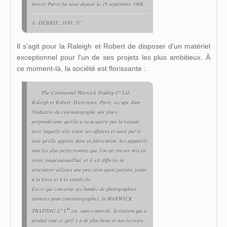
brevet
Parvo
fut ainsi déposé le 19 septembre 1908.
A. DEBRIE, 1950: 17.
Il s'agit pour la Raleigh et Robert de disposer d'un matériel
exceptionnel pour l'un de ses projets les plus ambitieux. À
ce moment-là, la société est florissante :
The Continental Warwick Trading Cº Ltd.
Raleigh et Robert, Directeurs, Paris, occupe dans
l'industrie du cinématographe une place
prépondérante qu'elle a su acquérir par la loyauté
avec laquelle elle traite ses affaires et aussi par le
soin qu'elle apporte dans sa fabrication. Ses appareils
sont les plus perfectionnés que l'on ait encore mis en
vente jusqu'aujourd'hui, et il est difficile de
rencontrer ailleurs une précision aussi parfaite jointe
à la force et à la simplicité.
En ce qui concerne ses bandes de photographies
animées pour cinématographes, la WARWICK
td
TRADING Cº L
est, sans contredit, la maison qui a
produit tout ce qu'il y a de plus beau et nos lecteurs