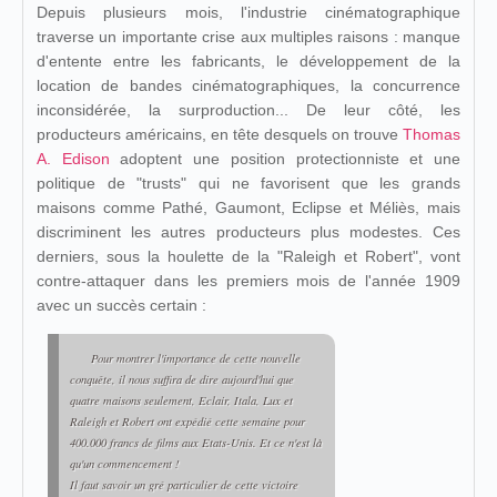
Depuis plusieurs mois, l'industrie cinématographique
traverse un importante crise aux multiples raisons : manque
d'entente entre les fabricants, le développement de la
location de bandes cinématographiques, la concurrence
inconsidérée, la surproduction... De leur côté, les
producteurs américains, en tête desquels on trouve
Thomas
A. Edison
adoptent une position protectionniste et une
politique de "trusts" qui ne favorisent que les grands
maisons comme Pathé, Gaumont, Eclipse et Méliès, mais
discriminent les autres producteurs plus modestes. Ces
derniers, sous la houlette de la "Raleigh et Robert", vont
contre-attaquer dans les premiers mois de l'année 1909
avec un succès certain :
Pour montrer l'importance de cette nouvelle
conquête, il nous suffira de dire aujourd'hui que
quatre maisons seulement, Eclair, Itala, Lux et
Raleigh et Robert ont expédié cette semaine pour
400.000 francs de films aux Etats-Unis. Et ce n'est là
qu'un commencement !
Il faut savoir un gré particulier de cette victoire