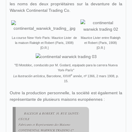
les noms des deux propriétaires sur la devanture de la
Warwick Continental Trading Co.
La course New-York-Paris: Maurice Livier de
Maurice Livier entre Raleigh
la maison Raleigh et Robert (Paris, 1908)
et Robert (Paris, 1908)
[D.R.]
[D.R.]
"El Motobloc, conducido por M. Godard, equipado para la carrera Nueva
York-París"
e
La Ilustración artística
, Barcelone, XXVII
année, nº 1366, 2 mars 1908, p.
15.
Outre la production personnelle, la société est également la
représentante de plusieurs maisons européennes :
RALEIGH & ROBERT, 16, RUE SAINTE-
CÉCILE
Fabricants et Représentants des Maisons:
CONTINENTAL WARWICK TRADING Cº