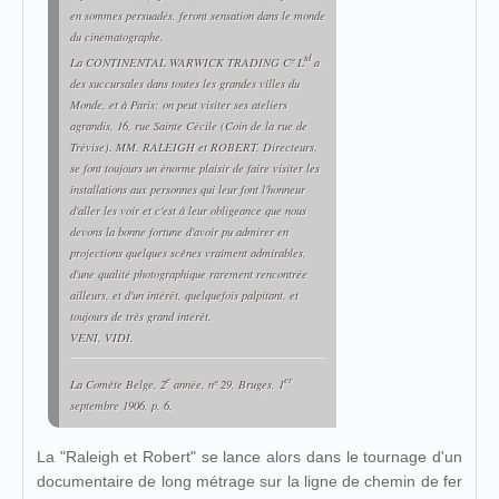
en sommes persuadés, feront sensation dans le monde
du cinématographe.
td
La CONTINENTAL WARWICK TRADING Cº L
a
des succursales dans toutes les grandes villes du
Monde, et à Paris; on peut visiter ses ateliers
agrandis, 16, rue Sainte Cécile (Coin de la rue de
Trévise). MM. RALEIGH et ROBERT, Directeurs,
se font toujours un énorme plaisir de faire visiter les
installations aux personnes qui leur font l'honneur
d'aller les voir et c'est à leur obligeance que nous
devons la bonne fortune d'avoir pu admirer en
projections quelques scènes vraiment admirables,
d'une qualité photographique rarement rencontrée
ailleurs, et d'un intérêt, quelquefois palpitant, et
toujours de très grand intérêt.
VENI, VIDI.
e
er
La Comète Belge
, 2
année, nº 29, Bruges, 1
septembre 1906, p. 6.
La "Raleigh et Robert" se lance alors dans le tournage d'un
documentaire de long métrage sur la ligne de chemin de fer