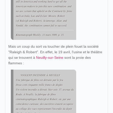
still in America and working
hard to get all the
American makers to join this new combi
nation, and
we are certain that upheld on the Continent by
firms
such as Itala, Lux and Eclair, Messrs. Robert
(of
Raleigh and Robert), Sciamengo, Akar, and
Vandal, the
combination cannot fail to succeed.
Kinematograph Weekly
, 11 mars 1909, p. 15.
Mais un coup du sort va toucher de plein fouet la société
"Raleigh & Robert". En effet, le 19 avril, l'usine et le théâtre
qui se trouvent à
Neuilly-sur-Seine
sont la proie des
flammes :
VIOLENT INCENDIE À NEUILLY
Une fabrique de films est détruite par le feu
Deux cent cinquante mille francs de dégâts
Un violent incendie a détruit, hier soir, 17, avenue du
Roule, à Neuilly, la fabrique de films
cinématographiques Raleigh et Robert, où, par une
coïncidence curieuse, des ouvrières étaient occupées
au collage des vues représentant l'incendie du dépôt