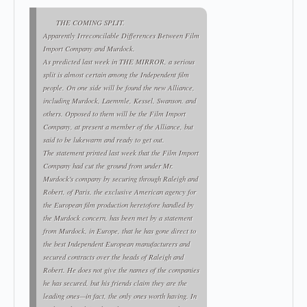
THE COMING SPLIT.
Apparently Irreconcilable Differences Between Film
Import Company and Murdock.
As predicted last week in THE MIRROR, a serious
split is almost certain among the Independent film
people. On one side will be found the new Alliance,
including Murdock, Laemmle, Kessel, Swanson. and
others. Opposed to them will be the Film Import
Company, at present a member of the Alliance, but
said to be lukewarm and ready to get out.
The statement printed last week that the Film Import
Company had cut the ground from under Mr.
Murdock's company by securing through Raleigh and
Robert, of Paris, the exclusive American agency for
the European film production heretofore handled by
the Murdock concern, has been met by a statement
from Murdock, in Europe, that he has gone direct to
the best Independent European manufacturers and
secured contracts over the heads of Raleigh and
Robert. He does not give the names of the companies
he has secured, but his friends claim they are the
leading ones—in fact, the only ones worth having. In