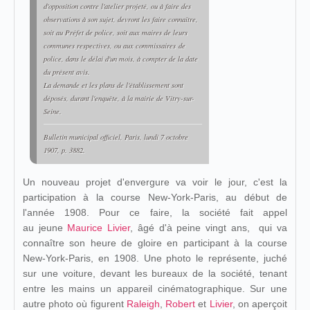
d'opposition contre l'atelier projeté, ou à faire des
observations à son sujet, devront les faire connaître,
soit au Préfet de police, soit aux maires de leurs
communes respectives, ou aux commissaires de
police, dans le délai d'un mois, à compter de la date
du présent avis.
La demande et les plans de l'établissement sont
déposés, durant l'enquête, à la mairie de Vitry-sur-
Seine.
Bulletin municipal officiel
, Paris, lundi 7 octobre
1907, p. 3882.
Un nouveau projet d'envergure va voir le jour, c'est la
participation à la course New-York-Paris, au début de
l'année 1908. Pour ce faire, la société fait appel
au jeune
Maurice Livier
, âgé d'à peine vingt ans, qui va
connaître son heure de gloire en participant à la course
New-York-Paris, en 1908. Une photo le représente, juché
sur une voiture, devant les bureaux de la société, tenant
entre les mains un appareil cinématographique. Sur une
autre photo où figurent
Raleigh
,
Robert
et
Livier
, on aperçoit