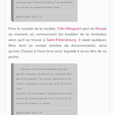
parisienne de la Warwick Trading Cº me demandent
de conclure un engagement d'une année.
MESGUICH, 1933: 72.
Pour le compte de la société,
Félix Mesguich
part en
Russie
au moment où commencent les troubles de la révolution
alors qu'il se trouve à
Saint-Pétersbourg
. Il saisit quelques
films dont un certain nombre de documentaires, ainsi
qu'une
Chasse à l'ours brun
pour laquelle il va en être de sa
poche :
Informée de la somme demandée pour une
pareille entreprise, ma Société me répond de Paris
par un télégramme: "Acceptons chasse deux cents
roubles si garantissez la prise de vue de la mort de
l'ours.
L'exigence de "mes patrons" m'obligeaient à vendre
la peau de l'animal avant de l'avoir mis à terre. Je
résolus d'en endosser le risque.
MESGUICH, 1933: 76.