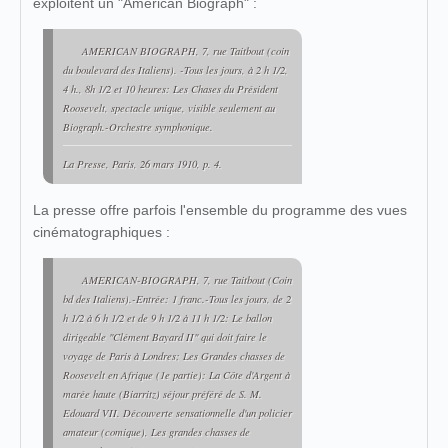
exploitent un "American Biograph" :
AMERICAN BIOGRAPH, 7, rue Taitbout (coin
du boulevard des Italiens). -Tous les jours, à 2 h 1/2,
4 h., 8h 1/2 et 10 heures: Les Chases du Président
Roosevelt, spectacle unique, visible seulement au
Biograph.-Orchestre symphonique.
La Presse
, Paris, 26 mars 1910, p. 4.
La presse offre parfois l'ensemble du programme des vues
cinématographiques :
AMERICAN-BIOGRAPH, 7, rue Taitbout (Coin
bd des Italiens).-Entrée: 1 franc.-Tous les jours, de 2
h 1/2 à 6 h 1/2 et de 9 h 1/2 à 11 h 1/2: Le ballon
dirigeable "Clément Bayard II" qui doit faire le
voyage de Paris à Londres; Les Grandes chasses de
Roosevelt en Afrique (1e partie): La Côte d'Argent à
marée haute (Biarritz) séjour préféré de S. M.
Edouard VII. Découverte sensationnelle d'un policier
amateur (comique), Les grandes chasses de