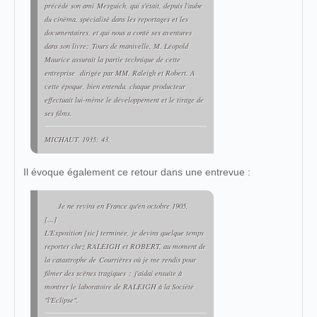
précédé son ami Mesguich, qui s'était, depuis l'aube
du cinéma, spécialisé dans les reportages et les
documentaires, et qui nous a conté ses aventures
dans son livre:
Tours de manivelle
. M. Léopold
Maurice assurait la partie technique de cette
entreprise dirigée par MM. Raleigh et Robert. A
cette époque, bien entendu, chaque producteur
effectuait lui-même le développement et le tirage de
ses films.
MICHAUT, 1935: 43.
Il évoque également ce retour dans une entrevue :
Je ne revins en France qu'en octobre 1905,
[...]
L'Exposition [
sic
] terminée, je devins quelque temps
reporter chez RALEIGH et ROBERT, au moment de
la catastrophe de
Courrières
où je me rendis pour
filmer des scènes tragiques
; j'aidai ensuite à
montrer le laboratoire de RALEIGH à la Société
"l'Eclipse".