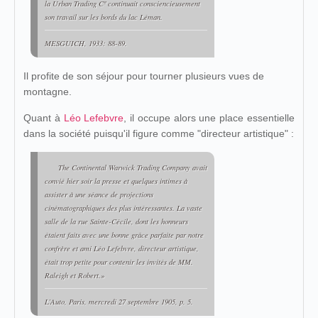
la Urban Trading Cº continuait consciencieusement
son travail sur les bords du lac Léman.
MESGUICH, 1933: 88-89.
Il profite de son séjour pour tourner plusieurs vues de
montagne.
Quant à
Léo Lefebvre
, il occupe alors une place essentielle
dans la société puisqu'il figure comme "directeur artistique" :
The Continental Warwick Trading Company avait
convié hier soir la presse et quelques intimes à
assister à une séance de projections
cinématographiques des plus intéressantes. La vaste
salle de la rue Sainte-Cécile, dont les honneurs
étaient faits avec une bonne grâce parfaite par notre
confrère et ami Léo Lefebvre, directeur artistique,
était trop petite pour contenir les invités de MM.
Raleigh et Robert.»
L’Auto, Paris, mercredi 27 septembre 1905, p. 5.