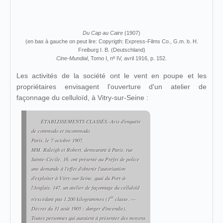
Du Cap au Caire
(1907)
(en bas à gauche on peut lire: Copyrigth: Express-Films Co., G.m. b. H.
Freiburg I. B. (Deutschland)
Cine-Mundial
, Tomo I, nº IV, avril 1916, p. 152.
Les activités de la société ont le vent en poupe et les
propriétaires envisagent l'ouverture d'un atelier de
façonnage du celluloïd, à Vitry-sur-Seine :
ÉTABLISSEMENTS CLASSÉS.-
Avis d'enquête
de commodo et incommodo
.
Paris, le 7 octobre 1907,
MM. Raleigh et Robert, demeurant à Paris, rue
Sainte-Cécile, 16, ont présenté au Préfet de police
une demande à l'effet d'obtenir l'autorisation
d'exploiter à Vitry-sur-Seine, quai du Port-à-
l'Anglais, 147, un atelier de façonnage du celluloïd
re
n'excédant pas 1,200 kilogrammes (1
classe. —
Décret du 31 août 1905 : danger d'incendie).
Toutes personnes qui auraient à présenter des moyens