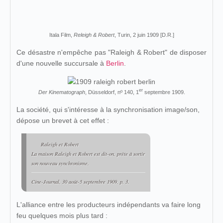
Itala Film,
Releigh & Robert
, Turin, 2 juin 1909 [D.R.]
Ce désastre n'empêche pas "Raleigh & Robert" de disposer
d'une nouvelle succursale à
Berlin
.
er
Der Kinematograph
, Düsseldorf, nº 140, 1
septembre 1909.
La société, qui s'intéresse à la synchronisation image/son,
dépose un brevet à cet effet :
Raleigh et Robert
La maison Raleigh et Robert est dit-on, prête à sortir
son nouveau synchronisme.
Cine-Journal
, 30 août-5 septembre 1909, p. 3.
L'alliance entre les producteurs indépendants va faire long
feu quelques mois plus tard :