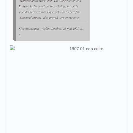
"Hippopotamus Hunt" and "The Construction of a
Railway by Natives" the latter being part of the
splendid series "From Cape to Cairo." Their film
"Diamond Mining" also proved very interesting.
Kinematographe Weekly
, Londres, 23 mai 1907, p..
5.