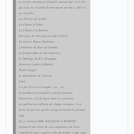
en seront convaincus lorsqu'ils sauront que c'est elle
qui a pu, ne reculant devant aucun sacrifice, offrir à
sa clientèle:
Les Trésors de la Mer,
La Chasse à l'Ours,
La Chasse à la Baleine,
Des Lacs de Norvège au Café-Glacier,
La Guerre Russo Japonaise,
L'Industrie du Bois au Canada,
La Catastrophe de San Francisco,
Le Mariage du Roi d'Espagne,
Monsieur Loubet à Madrid,
Triple Guigue,
Le Baromètre de l'Amour,
Fottit,
Un fait Divers (Comique), etc., etc...
La production journalière atteint plusieurs
kilomètres, et à la façon dont les acheteurs
accueillent ses éditions de chaque semaine, il est
facile de prévoir qu'elle occupera bientôt le premier
rang.
En ce moment MM. RALEIGH et ROBERT
préparent une série de vues rapportées de leurs
expéditions au(x) quatre coins du monde et qui, nous