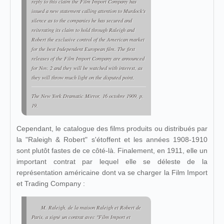
reply to this claim the Film Import Company has
issued a new statement calling attention to Murdock's
silence as to the companies he has secured and
reiterating its claim to hold through Raleigh and
Robert the exclusive control of the American market
for the best Independent European film. The first
releases of the Film Import Company are announced
for Nov. 2 and they will be watched with interest, as
they will throw much light on the disputed point.
The New York Dramatic Mirror
, 16 octobre 1909, p.
19.
Cependant, le catalogue des films produits ou distribués par
la "Raleigh & Robert" s'étoffent et les années 1908-1910
sont plutôt fastes de ce côté-là. Finalement, en 1911, elle un
important contrat par lequel elle se déleste de la
représentation américaine dont va se charger la Film Import
et Trading Company :
M. Raleigh, de la maison Raleigh et Robert de
Paris, a signé un contrat avec "Film Import et