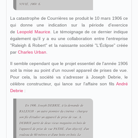
VIVIÉ, 1969: 6.
La catastrophe de Courrières se produit le 10 mars 1906 ce
qui donne une indication sur la période d'exercice
de
Leopold Maurice
. Le témoignage de ce dernier indique
également qu'il y a eu une collaboration entre l'entreprise
"Raleigh & Robert" et la naissante société "L'Éclipse" créée
par
Charles Urban
.
Il semble cependant que le projet essentiel de l'année 1906
soit la mise au point d'un nouvel appareil de prises de vue.
Pour cela, la société va s'adresser à Joseph Debrie, le
célèbre constructeur, qui lance sur l'affaire son fils
André
Debrie
:
En 1906, Joseph DEBRIE, à la demande de
RALEIGH - un autre pionnier du cinéma - chargea
son fils d'étudier un appareil de prise de vue. A.
DEBRIE partit de deux vieux magasins en bois de
l'appareil de prise de vue PATHÉ, d'un objectif, d'un
rouleau de 60 mètres et d'une boîte en bois. Le