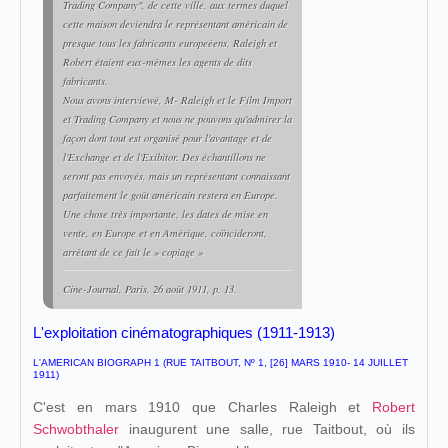
Trading Company", de cette ville, aux termes duquel
cette maison deviendra le représentant américain de
presque tous les fabricants europeéens, Raleigh et
Robert étaient eux-mêmes les agents de dits
fabricants.
Nous avons interviewé, M- Raleigh et le Film Import
et Trading Company et nous ne pouvons qu'admirer la
façon dont tout est organisé pour l'avantage et de
l'Exchange et de l'Exibitor. Des échantillons ne
seront pas envoyés, mais un représentant connaissant
parfaitement le goût américain restera en Europe.
Une chose très importante, les dates de mise en
vente, en Europe et en Amérique, coïncideront,
arrêtant de ce fait le » copiage »
Cine-Journal
, Paris, 26 août 1911, p. 13.
L'exploitation cinématographiques (1911-1913)
L'AMERICAN BIOGRAPH 1 (RUE TAITBOUT, Nº 1, [26] MARS 1910- 14 JUILLET
1911)
C'est en mars 1910 que Charles Raleigh et
Robert
Schwobthaler
inaugurent une salle, rue Taitbout, où ils