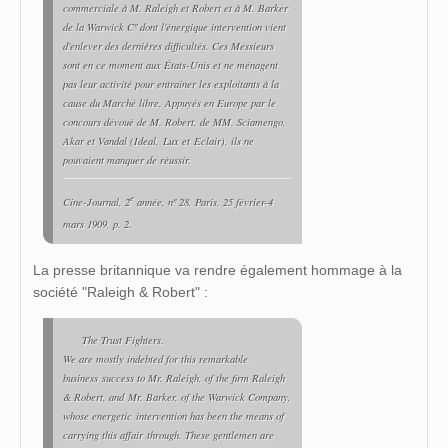
commerciale à M. Raleigh et Robert et à M. Barker
de la Warwick Cº dont l'énergique intervention vient
d'enlever des dernières difficultés. Ces Messieurs
sont en ce moment aux États-Unis et ne ménagent
pas leur activité pour entraîner les exploitants à la
cause du Marché libre. Appuyés en Europe par le
concours dévoué de M. Robert, de MM. Sciamengo,
Akar et Vandal (
Ideal
,
Lux
et
Eclair
), ils ne
pouvaient manquer de réussir.
e
Cine-Journal
, 2
année, nº 28, Paris, 25 février-4
mars 1909, p. 2.
La presse britannique va rendre également hommage à la
société "Raleigh & Robert" :
The Trust Fighters.
W
e are mostly indebted for this remarkable
business
success to Mr. Raleigh, of the firm Raleigh
& Robert, and
Mr. Barker, of the Warwick Company,
whose energetic
intervention has been the means of
carrying this affair
through. These gentlemen are