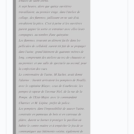
d'huiles de Saint-Denis.
A sept heures, alors que quinze ouvrières
travaillaient, au premier étage, dans l'atelier de
collage, des flammes, jaillissant on ne sait d'où,
envahirent la pièce. C'est à peine si les ouvrières
purent gagner la sortie et entraîner avec elles leurs
compagnes, au nombre d'une quinzaine.
Les flammes, trouvant un aliment facile dans les
pellicules de celluloïd, eurent tôt fait de se propager
dans l'usine, grand bâtiment de quarante mètres de
long, comprenant des ateliers au rez-de-chaussée et
au premier, et une salle de spectacle au second, pour
la confection des vues.
Le contremaître de l'usine, M Suchet, avait donné
l'alarme : bientôt arrivaient les pompiers de Neuilly,
avec le capitaine Blazec, ceux de Courbevoie, les
pompes à vapeur de l'avenue Niel, de la rue de la
Pompe, de l'Etat-Major, avec le commandant
Charrier, et M. Lépine, préfet de police.
Les pompiers, dans l'impossibilité de sauver l'usine,
construite en panneaux de bois et en carreaux de
plâtre, durent se borner à protéger le pavillon où
habite le contre-maître et à empêcher le feu de se
communiquer aux bâtiments voisins, également de