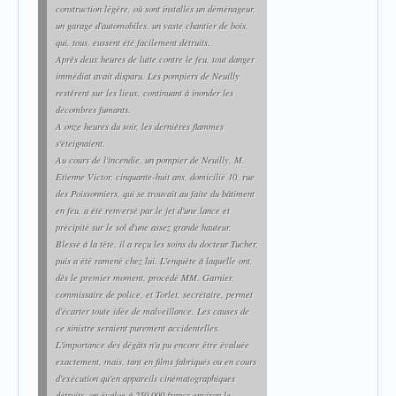
construction légère, où sont installés un déménageur,
un garage d'automobiles, un vaste chantier de bois,
qui, tous, eussent été facilement détruits.
Après deux heures de lutte contre le feu, tout danger
immédiat avait disparu. Les pompiers de Neuilly
restèrent sur les lieux, continuant à inonder les
décombres fumants.
A onze heures du soir, les dernières flammes
s'éteignaient.
Au cours de l'incendie, un pompier de Neuilly, M.
Etienne Victor, cinquante-huit ans, domicilié 10, rue
des Poissonniers, qui se trouvait au faite du bâtiment
en feu, a été renversé par le jet d'une lance et
précipité sur le sol d'une assez grande hauteur.
Blessé à la tête, il a reçu les soins du docteur Tucher,
puis a été ramené chez lui. L'enquête à laquelle ont,
dès le premier moment, procédé MM. Garnier,
commissaire de police, et Torlet, secrétaire, permet
d'écarter toute idée de malveillance. Les causes de
ce sinistre seraient purement accidentelles.
L'importance des dégâts n'a pu encore être évaluée
exactement, mais, tant en films fabriqués ou en cours
d'exécution qu'en appareils cinématographiques
détruits, on évalue à 250,000 francs environ le