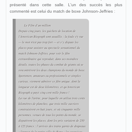
présenté dans cette salle. L'un des succès les plus
commenté est celui du match de boxe Johnson-Jeffries :
Le Film d’un million
Depuis cinq jours, les guichets de location de
l’American Biograph sont assaillis ; la foule s'y rue
— le mot n'est pas trop fort — et s’y dispute les
places pour assister au spectacle sensationnel du
match Johnson-Jeffries, pour voir le film
extraordinaire qui reproduit, dans ses moindres
détails, toutes les phases du combat de géants où se
rencontrèrent les deux champions du monde de boxe.
Sportsmen, amateurs ou professionnels et simples
curieux, viennent admirer ce film unique, dont la
longueur est de deux kilomètres, et qu’American
Biograph a payé cinq cent mille francs !
La vue de l'arène, pour laquelle on utilisa trois cents
kilomètres de planches, que trois mille ouvriers
construisirent en huit jours, et où cinquante mille
personnes, venues de tous les points du monde, se
disputèrent les places, dont les prix variaient de 250
à 125 francs ; l’arrivée des trains garnis de drapeaux
; l'aspect de la petite ville de Reno ; les exercices