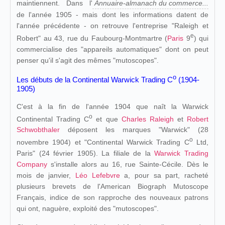
maintiennent. Dans l'
Annuaire-almanach du commerce...
de l'année 1905 - mais dont les informations datent de
l'année précédente - on retrouve l'entreprise "Raleigh et
e
Robert" au 43, rue du Faubourg-Montmartre (
Paris
9
) qui
commercialise des "appareils automatiques" dont on peut
penser qu'il s'agit des mêmes "mutoscopes".
o
Les débuts de la Continental Warwick Trading C
(1904-
1905)
C'est à la fin de l'année 1904 que naît la Warwick
o
Continental Trading C
et que
Charles Raleigh
et
Robert
Schwobthaler
déposent les marques "Warwick" (28
o
novembre 1904) et "Continental Warwick Trading C
Ltd,
Paris" (24 février 1905). La filiale de la
Warwick Trading
Company
s'installe alors au 16, rue Sainte-Cécile. Dès le
mois de janvier,
Léo Lefebvre
a, pour sa part, racheté
plusieurs brevets de l'American Biograph Mutoscope
Français, indice de son rapproche des nouveaux patrons
qui ont, naguère, exploité des "mutoscopes".