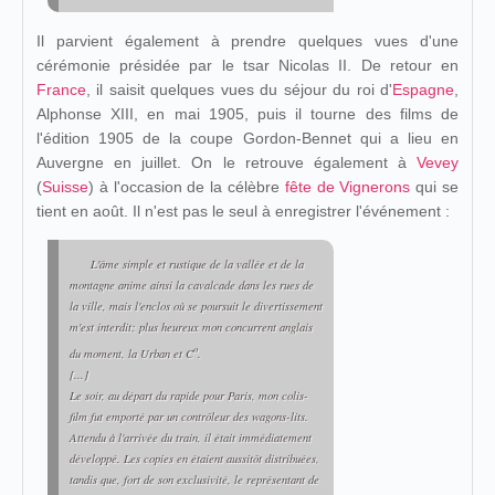
Il parvient également à prendre quelques vues d'une
cérémonie présidée par le tsar Nicolas II. De retour en
France
, il saisit quelques vues du séjour du roi d'
Espagne
,
Alphonse XIII, en mai 1905, puis il tourne des films de
l'édition 1905 de la coupe Gordon-Bennet qui a lieu en
Auvergne en juillet. On le retrouve également à
Vevey
(
Suisse
) à l'occasion de la célèbre
fête de Vignerons
qui se
tient en août. Il n'est pas le seul à enregistrer l'événement :
L'âme simple et rustique de la vallée et de la
montagne anime ainsi la cavalcade dans les rues de
la ville, mais l'enclos où se poursuit le divertissement
m'est interdit; plus heureux mon concurrent anglais
o
du moment, la Urban et C
.
[...]
Le soir, au départ du rapide pour Paris, mon colis-
film fut emporté par un contrôleur des wagons-lits.
Attendu à l'arrivée du train, il était immédiatement
développé. Les copies en étaient aussitôt distribuées,
tandis que, fort de son exclusivité, le représentant de