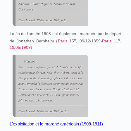
Ambrosio, Turin; Hepworh, Londres; Nordisk,
Copenhague.
Cine-Journal
, 17 décembre 1908, p 13.
La fin de l'année 1908 est également marquée par le départ
e
e
de Jonathan Bernheim (
Paris
15
, 09/12/1859-
Paris
11
,
19/05/1909
) :
Mutation
Nous sommes informé que M. J. Bernheim, l'actif
collaborateur de MM. Raleigh et Robert, passe à la
Compagnie des Cinématographes et Films Le Lion,
dont il prendra la direction commerciale à partir du
Premier Janvier prochain. Nos félicitations à M.
Bernheim et à la Société
Le Lion
, qui ne pouvait
faire un choix plus heureux.
Cine-Journal
, 24 décembre 1908, p. 2.
L'exploitation et le marché américain (1909-1911)