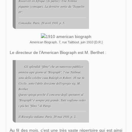
Roosevelt en Afrique (2e partie); Une Femme
piquante (comique). La dernière sortie du "Zeppelin
II".
Comoedia
, Paris, 29 avril 1910, p. 5.
American Biograph. 7, rue Taitbout. juin 1910 [D.R.]
Le directeur de l'American Biograph est M. Berthet :
Gli splendidi "films" che un numeroso pubblico
ammira ogni giorno al "Biograph", 7 rue Taitbout,
sono della celebre casa Raleigh et Robert, 16 rue St.
Cécile, sotto l'abile direzione dell'egregio sig. M.
Berthet.
Questo spiegá perchè il concorso degli spettatori al
"Biograph" è sempre più grande. Tutti vogliono veder
i piú bei "films " di Parigi.
Il Rieseglio italiano
, Paris, 29 mai 1910, p. 2.
Au fil des mois, c'est une très vaste répertoire qui est ainsi