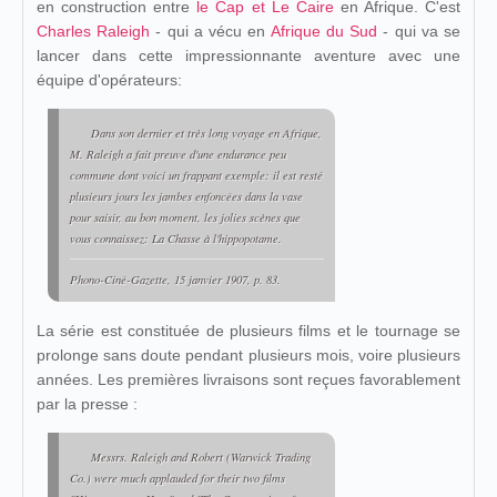
en construction entre
le Cap et Le Caire
en Afrique. C'est
Charles Raleigh
- qui a vécu en
Afrique du Sud
- qui va se
lancer dans cette impressionnante aventure avec une
équipe d'opérateurs:
Dans son dernier et très long voyage en Afrique,
M. Raleigh a fait preuve d'une endurance peu
commune dont voici un frappant exemple: il est resté
plusieurs jours les jambes enfoncées dans la vase
pour saisir, au bon moment, les jolies scènes que
vous connaissez:
La Chasse à l'hippopotame
.
Phono-Ciné-Gazette
, 15 janvier 1907, p. 83.
La série est constituée de plusieurs films et le tournage se
prolonge sans doute pendant plusieurs mois, voire plusieurs
années. Les premières livraisons sont reçues favorablement
par la presse :
Messrs. Raleigh and Robert (Warwick Trading
Co.) were much applauded for their two films