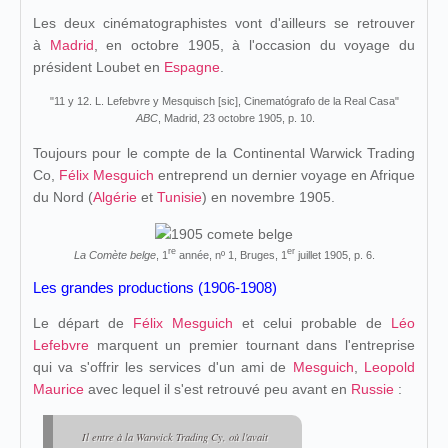
Les deux cinématographistes vont d'ailleurs se retrouver
à
Madrid
, en octobre 1905, à l'occasion du voyage du
président Loubet en
Espagne
.
"11 y 12. L. Lefebvre y Mesquisch [sic], Cinematógrafo de la Real Casa"
ABC
, Madrid, 23 octobre 1905, p. 10.
Toujours pour le compte de la Continental Warwick Trading
Co,
Félix Mesguich
entreprend un dernier voyage en Afrique
du Nord (
Algérie
et
Tunisie
) en novembre 1905.
re
er
La Comète belge
, 1
année, nº 1, Bruges, 1
juillet 1905, p. 6.
Les grandes productions (1906-1908)
Le départ de
Félix Mesguich
et celui probable de
Léo
Lefebvre
marquent un premier tournant dans l'entreprise
qui va s'offrir les services d'un ami de
Mesguich
,
Leopold
Maurice
avec lequel il s'est retrouvé peu avant en
Russie
:
Il entre à la Warwick Trading Cy, où l'avait