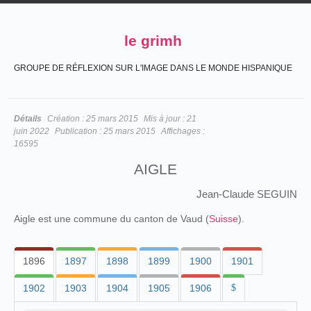
le grimh
GROUPE DE RÉFLEXION SUR L'IMAGE DANS LE MONDE HISPANIQUE
Détails
Création :
25 mars 2015
Mis à jour :
21
juin 2022
Publication :
25 mars 2015
Affichages :
16595
AIGLE
Jean-Claude SEGUIN
Aigle est une commune du canton de Vaud (
Suisse
).
1896
1897
1898
1899
1900
1901
1902
1903
1904
1905
1906
$