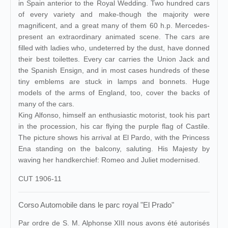
in Spain anterior to the Royal Wedding. Two hundred cars
of every variety and make-though the majority were
magnificent, and a great many of them 60 h.p. Mercedes-
present an extraordinary animated scene. The cars are
filled with ladies who, undeterred by the dust, have donned
their best toilettes. Every car carries the Union Jack and
the Spanish Ensign, and in most cases hundreds of these
tiny emblems are stuck in lamps and bonnets. Huge
models of the arms of England, too, cover the backs of
many of the cars.
King Alfonso, himself an enthusiastic motorist, took his part
in the procession, his car flying the purple flag of Castile.
The picture shows his arrival at El Pardo, with the Princess
Ena standing on the balcony, saluting. His Majesty by
waving her handkerchief: Romeo and Juliet modernised.
CUT 1906-11
Corso Automobile dans le parc royal "El Prado"
Par ordre de S. M. Alphonse XIII nous avons été autorisés