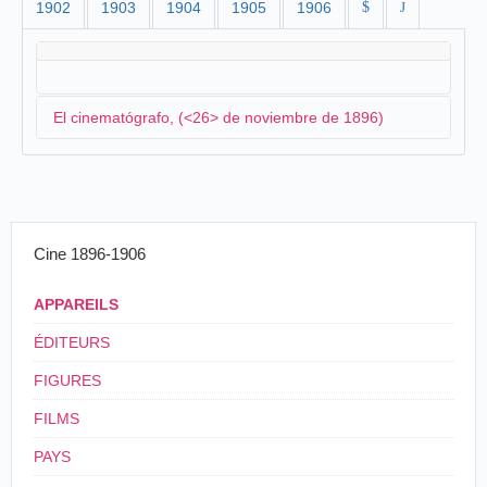
1902
1903
1904
1905
1906
$
J
El cinematógrafo, (<26> de noviembre de 1896)
En noviembre de 1896, el periodista "Avima" de
El
Defensor de Albacete
dedica un largo artículo en
primera plana del periódico:
Cine 1896-1906
La ciencia del hombre nos ofrece cada día
APPAREILS
mayores maravillas La electricidad en sus
portentosas aplicaciones acumula prodigios
ÉDITEURS
nuevos a los que ya se conocen y presenta a la
razón humana horizontes ignorados. El asombro
FIGURES
tiene siempre un “más allá” reservado a las
sorpresas de porvenir que se aguardan como un
FILMS
fenómeno cierto y necesario en los fastos del
tiempo.
PAYS
Primero sirve el fluido eléctrico de misterioso