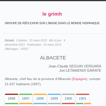
le grimh
GROUPE DE RÉFLEXION SUR L'IMAGE DANS LE MONDE HISPANIQUE
Détails
Création :
25 mars 2015
Mis à jour :
4
décembre 2021
Publication :
25 mars 2015
Affichages :
19507
ALBACETE
Jean-Claude SEGUIN VERGARA
Jon LETAMENDI GÁRATE
Albacete, chef lieu de la province d'Albacete (
Espagne
), compte
21.637 habitants (1897).
1896
1897
1898
1899
1900
1901