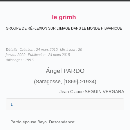
le grimh
GROUPE DE RÉFLEXION SUR L'IMAGE DANS LE MONDE HISPANIQUE
Détails
Création :
24 mars 2015
Mis à jour :
20
janvier 2022
Publication :
24 mars 2015
Affichages :
19911
Ángel PARDO
(Saragosse, [1869]->1934)
Jean-Claude SEGUIN VERGARA
1
Pardo épouse Bayo. Descendance: