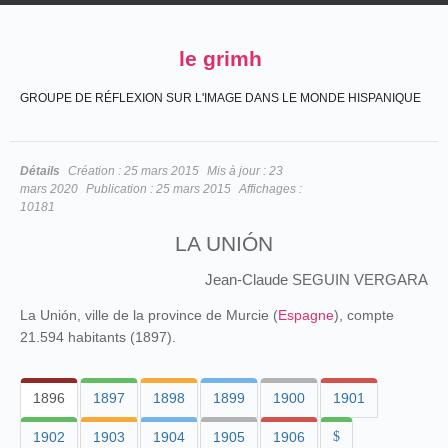
le grimh
GROUPE DE RÉFLEXION SUR L'IMAGE DANS LE MONDE HISPANIQUE
Détails
Création :
25 mars 2015
Mis à jour :
23
mars 2020
Publication :
25 mars 2015
Affichages :
10181
LA UNIÓN
Jean-Claude SEGUIN VERGARA
La Unión, ville de la province de Murcie (
Espagne
), compte
21.594 habitants (1897).
1896
1897
1898
1899
1900
1901
1902
1903
1904
1905
1906
$