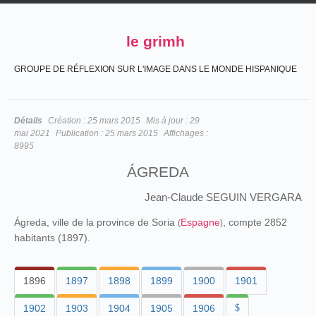
le grimh
GROUPE DE RÉFLEXION SUR L'IMAGE DANS LE MONDE HISPANIQUE
Détails
Création :
25 mars 2015
Mis à jour :
29
mai 2021
Publication :
25 mars 2015
Affichages :
8995
ÁGREDA
Jean-Claude SEGUIN VERGARA
Ágreda, ville de la province de Soria
Espagne
, compte 2852
(
)
habitants (1897).
1896
1897
1898
1899
1900
1901
1902
1903
1904
1905
1906
$