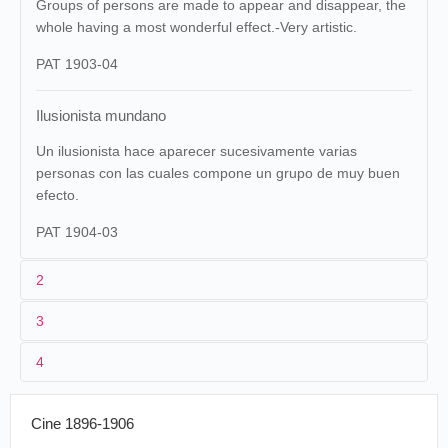
Groups of persons are made to appear and disappear, the
whole having a most wonderful effect.-Very artistic.
PAT 1903-04
Ilusionista mundano
Un ilusionista hace aparecer sucesivamente varias
personas con las cuales compone un grupo de muy buen
efecto.
PAT 1904-03
2
3
1
Pathé
690 (1903)
4
2
Ferdinand Zecca
Ferdinand Zecca
Espagne
,
Teruel
,
Ilusioni
08/02/1903
Cinematógrafo
Teatro
munda
"L'illusionniste"... tenez, je suis là au milieu.
Cine 1896-1906
Cinématographe
L'Illusio
Je fais apparaître tous ces gens-là en montant
02/07/1904
France
,
Saint-Quentin