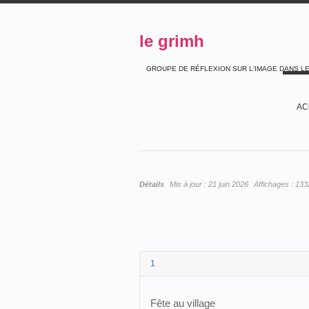
le grimh
GROUPE DE RÉFLEXION SUR L'IMAGE DANS L
AC
Détails
Mis à jour :
21 juin 2026
Affichages :
133
1
Fête au village