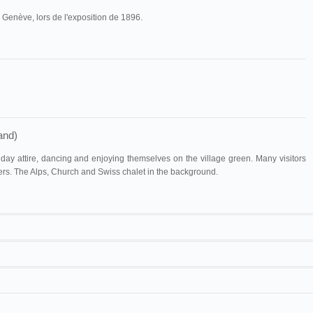
 Genève, lors de l'exposition de 1896.
and)
day attire, dancing and enjoying themselves on the village green. Many visitors
rs. The Alps, Church and Swiss chalet in the background.
Maguire & Baucus
1312
François-Henri Lavanchy-Clarke
, Ferdinand Hodler
Cinématographe Lumière
Fête au Village suisse
17 m
e Theater
Cinématographe Lumière
Village Fete in Switzerland