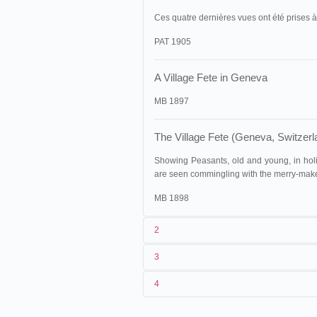
Ces quatre dernières vues ont été prises à
PAT 1905
A Village Fete in Geneva
MB 1897
The Village Fete (Geneva, Switzerl
Showing Peasants, old and young, in holi
are seen commingling with the merry-make
MB 1898
2
3
1
Lumière
312 (AS 1370)
4
2
[
Alexandre Promio
]
29/08/1896
France
,
Lyon
3
07/05/1896-[12/06/1896]
07/09/1896
États-Unis
,
Pittsburg
, Avenu