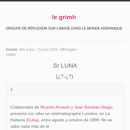
le grimh
GROUPE DE RÉFLEXION SUR L'IMAGE DANS LE MONDE HISPANIQUE
Détails
Mis à jour :
21 juin 2026
Affichages :
10881
Sr LUNA
(¿?-¿?)
1
Colaborador de
Ricardo Arnautó
y
Juan Bautista Ubago
,
presenta con ellos un cinématographe Lumière, en La
Habana (
Cuba
), entre agosto y octubre de 1898. No se
sabe nada más de él.