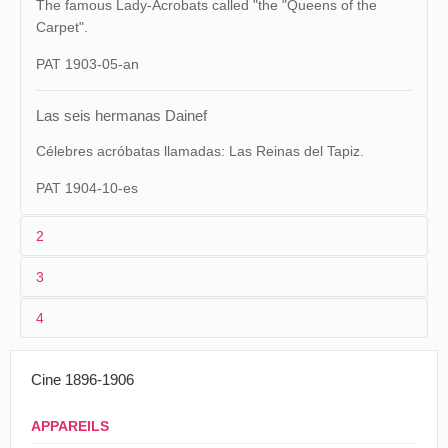
The famous Lady-Acrobats called "the "Queens of the
Carpet".
PAT 1903-05-an
Las seis hermanas Dainef
Célebres acróbatas llamadas: Las Reinas del Tapiz.
PAT 1904-10-es
2
3
1
Pathé
399
4
2
[
Ferdinand Zecca
]
Las seis
Charles
04/09/1902
Mexique
,
Guanajuato
hermana
3
≤ 04/09/1902
200 m/640 ft
Mongrand
Daneif
Cine 1896-1906
4
France
Les sœurs Daïneff, acrobates du tapis.
Las Seis
→
nº 399 bis
Mexique
,
San Luis
Charles
Georges Strehly,
L'Acrobatie et les Acrobates
., Paris, s. d. (1903), in-12, 366
APPAREILS
29/01/1903
Hermana
pp., 18 photographies et 164 dessins in-texte.
Potosí
Mongrand