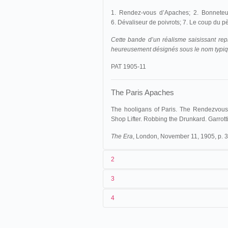
1. Rendez-vous d’Apaches; 2. Bonneteur e
6. Dévaliseur de poivrots; 7. Le coup du p
Cette bande d’un réalisme saisissant rep
heureusement désignés sous le nom typique
PAT 1905-11
The Paris Apaches
The hooligans of Paris. The Rendezvous
Shop Lifter. Robbing the Drunkard. Garrot
The Era
, London, November 11, 1905, p. 3
2
3
1
Pathé
1309
4
2
Ferdinand Zecca
15/04/1905
Espagne
,
Vitoria
3
< 15/04/1905
19/12/1905
Espagne
,
Valence