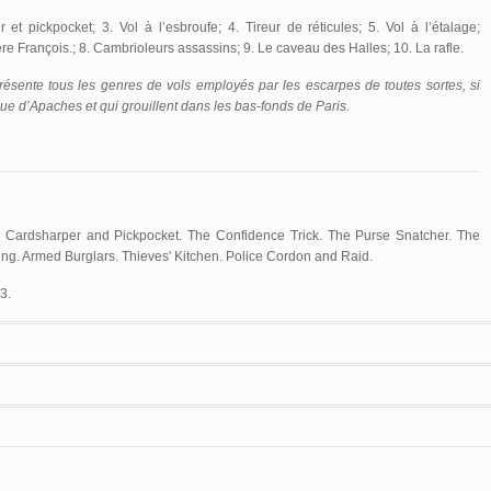
t pickpocket; 3. Vol à l’esbroufe; 4. Tireur de réticules; 5. Vol à l’étalage;
ère François.; 8. Cambrioleurs assassins; 9. Le caveau des Halles; 10. La rafle.
résente tous les genres de vols employés par les escarpes de toutes sortes, si
 d’Apaches et qui grouillent dans les bas-fonds de Paris.
 Cardsharper and Pickpocket. The Confidence Trick. The Purse Snatcher. The
ting. Armed Burglars. Thieves' Kitchen. Police Cordon and Raid.
3.
Alonso
Los Apaches de París
225 m/740 ft
Cinematógrafo Moderno
Los Apaches de París