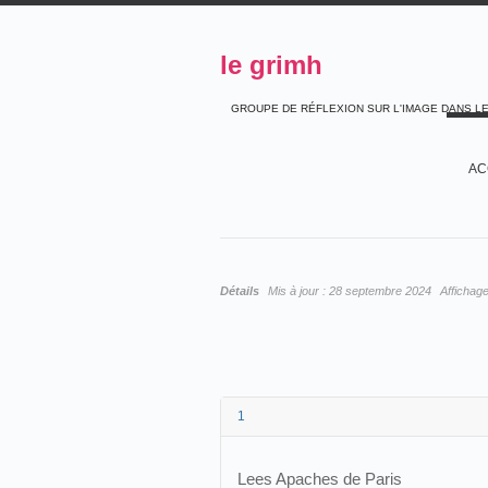
le grimh
GROUPE DE RÉFLEXION SUR L'IMAGE DANS L
AC
Détails
Mis à jour :
28 septembre 2024
Affichag
1
Lees Apaches de Paris