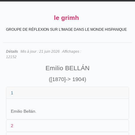
le grimh
GROUPE DE RÉFLEXION SUR L'IMAGE DANS LE MONDE HISPANIQUE
Détails
Mis à jour :
21 juin 2026
Affichages :
12152
Emilio BELLÁN
([1870]-> 1904)
1
Emilio Bellán.
2