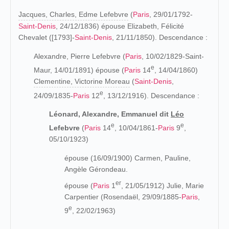
Jacques, Charles, Edme Lefebvre
(
Paris
, 29/01/1792-
Saint-Denis
, 24/12/1836) épouse Elizabeth, Félicité
Chevalet ([1793]-
Saint-Denis
, 21/11/1850). Descendance :
Alexandre, Pierre Lefebvre (
Paris
, 10/02/1829-Saint-
e
Maur, 14/01/1891) épouse (
Paris
14
, 14/04/1860)
Clementine, Victorine Moreau
(
Saint-Denis
,
e
24/09/1835-
Paris
12
, 13/12/1916). Descendance :
Léonard, Alexandre, Emmanuel dit
Léo
e
e
Lefebvre
(
Paris
14
, 10/04/1861-
Paris
9
,
05/10/1923)
épouse (16/09/1900) Carmen, Pauline,
Angèle Gérondeau.
er
épouse (
Paris
1
, 21/05/1912) Julie, Marie
Carpentier (Rosendaël, 29/09/1885-
Paris
,
e
9
, 22/02/1963)