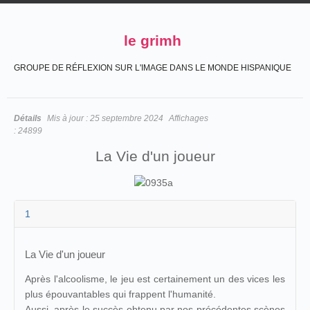
le grimh
GROUPE DE RÉFLEXION SUR L'IMAGE DANS LE MONDE HISPANIQUE
Détails
Mis à jour :
25 septembre 2024
Affichages
:
24899
La Vie d'un joueur
1
La Vie d'un joueur
Après l'alcoolisme, le jeu est certainement un des vices les
plus épouvantables qui frappent l'humanité.
Aussi, après le succès obtenu par nos précédentes scènes