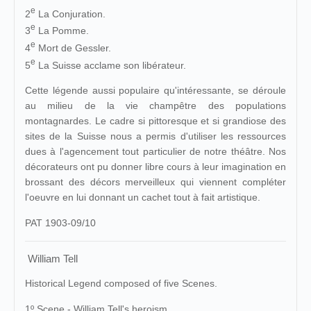
e
2
La Conjuration.
e
3
La Pomme.
e
4
Mort de Gessler.
e
5
La Suisse acclame son libérateur.
Cette légende aussi populaire qu'intéressante, se déroule
au milieu de la vie champêtre des populations
montagnardes. Le cadre si pittoresque et si grandiose des
sites de la Suisse nous a permis d'utiliser les ressources
dues à l'agencement tout particulier de notre théâtre. Nos
décorateurs ont pu donner libre cours à leur imagination en
brossant des décors merveilleux qui viennent compléter
l'oeuvre en lui donnant un cachet tout à fait artistique.
PAT 1903-09/10
William Tell
Historical Legend composed of five Scenes.
1º Scene.- William Tell's heroism