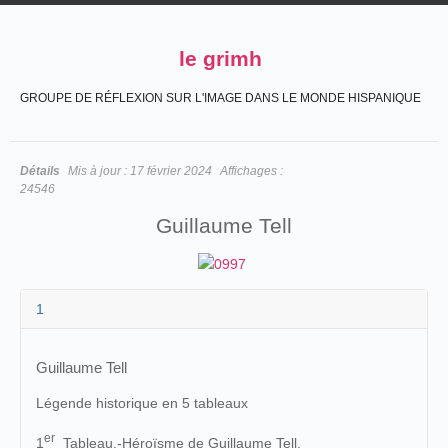
le grimh
GROUPE DE RÉFLEXION SUR L'IMAGE DANS LE MONDE HISPANIQUE
Détails
Mis à jour :
17 février 2024
Affichages :
24546
Guillaume Tell
1
Guillaume Tell
Légende historique en 5 tableaux
er
1
Tableau.-Héroïsme de Guillaume Tell.