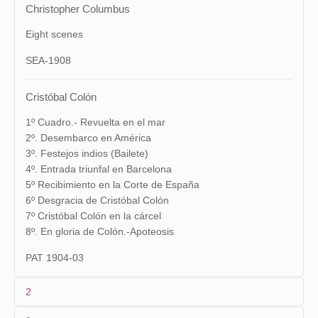
Christopher Columbus
Eight scenes
SEA-1908
Cristóbal Colón
1º Cuadro.- Revuelta en el mar
2º. Desembarco en América
3º. Festejos indios (Bailete)
4º. Entrada triunfal en Barcelona
5º Recibimiento en la Corte de España
6º Desgracia de Cristóbal Colón
7º Cristóbal Colón en la cárcel
8º. En gloria de Colón.-Apoteosis
PAT 1904-03
2