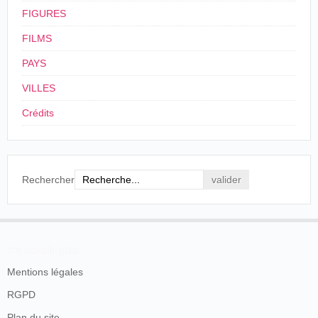
20/08/1904
Cuba
,
La Havane
Empresa Barrosch
FIGURES
21/01/1905
Mexique
,
Tehuacán
Barreiro
/
Toscano
FILMS
10/02/1905
Mexique
,
Veracruz
Toscano
/
Barreiro
PAYS
VILLES
Chinampinas
En el cinematógrafo se exhibe la llegada de Cristóbal Colón
Crédits
a las playas del Nuevo Mundo, y entre otras cosas que bien
merecen citarse, cuéntanme que los indios salen a recibirlo
con una inmensa alegría, la cual por si no apareciera bien en
los rostros, se exhibe en unas danzas que no son precisamente
modelos coreográficos.
Rechercher
Pues, amigos míos, convengamos en que estas lecciones de
Historia son el mismo calibre de las que propina en sus
novelas Alejandro Dumas [padre] porque ni los indios se
regocijaron ni mucho menos bailaron en la playa de
Guanahiní.
En savoir plus
¡Qué va, joven cinematógrafo! Los indios no hicieron otra
cosa que ponerse a mata... cuando pudieron, se entiende.
Mentions légales
La Opinión, Veracruz, 10 de febrero de 1905, p. 1.
RGPD
Plan du site