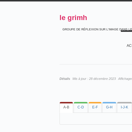
le grimh
GROUPE DE RÉFLEXION SUR L'IMAGE DANS L
AC
Détails
Mis à jour :
28 décembre 2023
Affichage
A-B
C-D
E-F
G-H
I-J-K