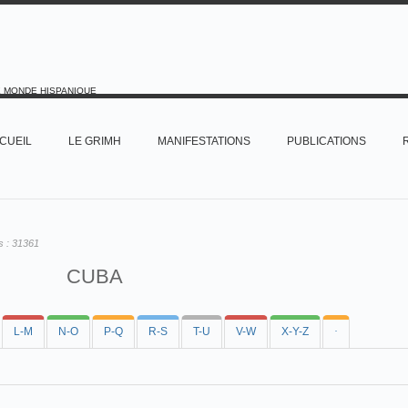
E MONDE HISPANIQUE
CUEIL
LE GRIMH
MANIFESTATIONS
PUBLICATIONS
s :
31361
CUBA
L-M
N-O
P-Q
R-S
T-U
V-W
X-Y-Z
·